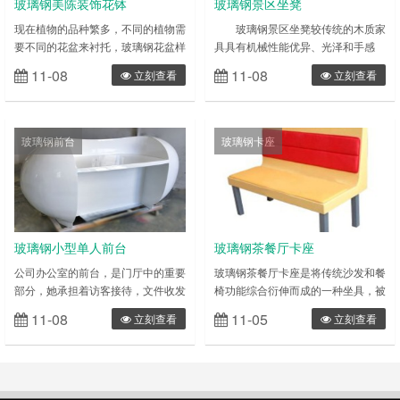
玻璃钢美陈装饰花钵
玻璃钢景区坐凳
现在植物的品种繁多，不同的植物需
玻璃钢景区坐凳较传统的木质家
要不同的花盆来衬托，玻璃钢花盆样
具具有机械性能优异、光泽和手感
式繁多还可以根据喜好来定制花盆，
好、耐火性好、刚度大、寿命长、耐
11-08
11-08
立刻查看
立刻查看
能够适用于各种花卉的种植，也可以
腐蚀、耐湿热、不怕烫、防霉菌、耐
用作装饰品。 玻璃钢仿瓷花盆能根
水、防火等优点，特别是不含有人造
据摆放的环境来选择不同的风格，室
板家具对人体有害的甲醛等挥发物
内装饰可以说是各式各样，选择与装
质，产品质量符合国家标准，其防火
玻璃钢前台
玻璃钢卡座
修风格搭配的花盆可以起到意想不到
性能满足国家消防装备质量检测中心
的效果，是对瓷花盆来说仿瓷花盆更
的测试标准要求。 玻璃钢景区
用以打理，也不用担心生活中的小磕
坐凳生产厂家专业提供玻璃钢定制加
碰。玻璃钢仿瓷花盆也可以用在户
工，可定制各种玻璃钢茶几 玻璃钢
外，它耐磨……
休闲椅 玻……
玻璃钢小型单人前台
玻璃钢茶餐厅卡座
公司办公室的前台，是门厅中的重要
玻璃钢茶餐厅卡座是将传统沙发和餐
部分，她承担着访客接待，文件收发
椅功能综合衍伸而成的一种坐具，被
和电话转接的任务，对公司的运营起
广泛使用于餐厅、酒店、休闲娱乐场
11-08
11-05
立刻查看
立刻查看
着最基本的保证作用。同时，前台又
所、公共场所等。卡座沙发最重要的
是访客造访的第一接待区，他的好坏
功能就是让身体舒适，坐上去感觉卡
往往关系到访客对公司的第一印象。
座沙发的每一部分都能与身体达到最
在风水中，门厅可以被是作为整个办
完美的契合。而卡座沙发与人体的契
公室的内明堂，用来营造门厅气流储
合度，又取决于卡座沙发的填充物。