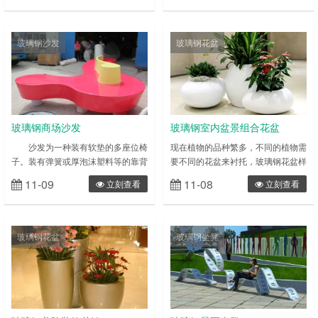
达更好的营利目的。为品牌提供一个
雕产品就是三维立体类雕塑(比如仿
更好的平台，设计、制作出个人,公
真人雕塑)，而浮雕则为部分雕塑(如
司店铺最好的展柜。展柜特色主要是
校园墙体雕塑) 玻璃钢雕塑的特性：
玻璃钢沙发
玻璃钢花盆
用于商场，超市，专卖店，精品店等
具有可塑性强(只要您想的出造型，
一些商店展示和储藏商品，外观讲究
玻璃钢就能做出成品)，相对来说易
美观别致，功能强大，而且具备明显
成型、质轻，强度高， 耐腐蚀，相
的广告效应以达到更好的赢利目的，
对来说成本相对较低、表面效果多样
为品牌产……
等……
玻璃钢商场沙发
玻璃钢室内盆景组合花盆
沙发为一种装有软垫的多座位椅
现在植物的品种繁多，不同的植物需
子。装有弹簧或厚泡沫塑料等的靠背
要不同的花盆来衬托，玻璃钢花盆样
椅，两边有扶手，是软装家具的一
式繁多还可以根据喜好来定制花盆，
11-09
11-08
立刻查看
立刻查看
种。沙发的起源可追溯到公元前
能够适用于各种花卉的种植，也可以
2000 年左右的古埃及，但真正意义
用作装饰品。 玻璃钢仿瓷花盆能根
的软包沙发则出现于十六世纪末至十
据摆放的环境来选择不同的风格，室
七世纪初。现今沙发已是许多家庭必
内装饰可以说是各式各样，选择与装
玻璃钢花盆
玻璃钢坐凳
需的家具。现在的玻璃钢商场沙发不
修风格搭配的花盆可以起到意想不到
仅仅局限于使用传统材料了，越来越
的效果，是对瓷花盆来说仿瓷花盆更
多的企业与个人愿意使用玻璃钢沙
用以打理，也不用担心生活中的小磕
发，因为玻璃钢家具是采用性能优异
碰。玻璃钢仿瓷花盆也可以用在户
的玻璃纤维……
外，它耐磨……