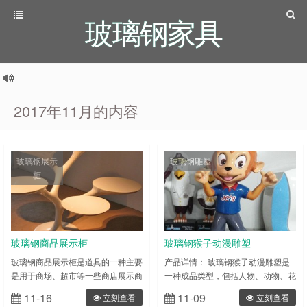
玻璃钢家具
2017年11月的内容
玻璃钢展示
玻璃钢雕塑
柜
玻璃钢商品展示柜
玻璃钢猴子动漫雕塑
玻璃钢商品展示柜是道具的一种主要
产品详情： 玻璃钢猴子动漫雕塑是
是用于商场、超市等一些商店展示商
一种成品类型，包括人物、动物、花
品、储藏商品，具有外观个性、功能
草等多种表现形式。雕塑一般分为圆
11-16
11-09
立刻查看
立刻查看
强大，而且还要具备广告效应.从而
雕和浮雕两种类型，简单来 说，圆