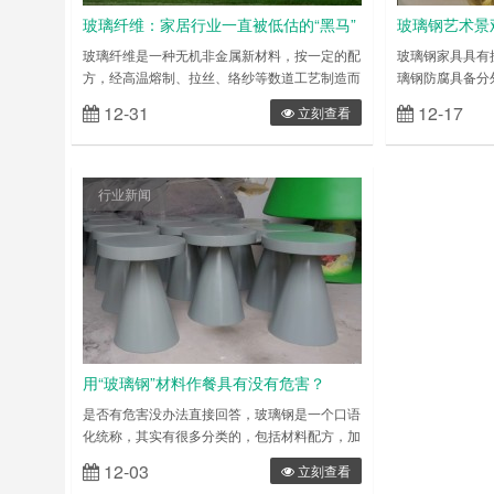
玻璃纤维：家居行业一直被低估的“黑马”
玻璃钢艺术景
玻璃纤维是一种无机非金属新材料，按一定的配
玻璃钢家具具有
方，经高温熔制、拉丝、络纱等数道工艺制造而
璃钢防腐具备分
成，具有绝缘、耐热、抗腐蚀、机械强度高等优
质时，玻璃钢防
12-31
12-17
立刻查看
点，可塑性是非常高的。 性质 玻璃纤维作为强
比拟的优势。 
化塑料的补强材料应用时，最大的特征是抗拉强
是一种质轻、高
度大。抗拉强度在标准状态下是 6.3~6.9 g/d，
路，它是由环氧
湿润状态 5.4~5.8 g/d。密度 2.54g/cm3。耐热
经独特制作工艺
行业新闻
性好，温度达 300℃时对强度……
抗漏水特性、耐
寿命、可设计方
用“玻璃钢”材料作餐具有没有危害？
是否有危害没办法直接回答，玻璃钢是一个口语
化统称，其实有很多分类的，包括材料配方，加
工方式等。但有一个很疑惑的问题，你是什么餐
12-03
立刻查看
具居然用玻璃钢？一般的模塑的树脂，不用纤维