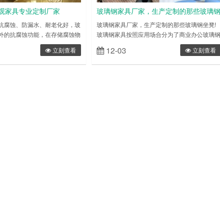
观家具专业定制厂家
玻璃钢家具厂家，生产定制的那些玻璃
坐凳!
抗腐蚀、防漏水、耐老化好，玻
玻璃钢家具厂家，生产定制的那些玻璃钢坐凳!
外的抗腐蚀功能，在存储腐蚀物
玻璃钢家具按照应用场合分为了商业办公玻璃
腐显示信息出其他原材料所无可
家具和户外景观玻璃钢家具，玻璃钢坐凳是玻
12-03
立刻查看
立刻查看
玻璃钢模型家具盘绕玻璃钢储罐
钢家具中的一种，也是应用范围非常广泛的一
强度、抗腐蚀的非金属材料管
种。 第一款：玻璃钢鹅卵石坐凳，鹅卵石坐凳
树脂为常规，玻纤为提高原材料
是非常受欢迎的一款坐凳，室内和室外都可以
而成，这类管路具备耐蚀性能、
放，在玻璃钢坐凳的年销售额中多年霸第一，
火性能等优势，质轻高强度、长
约的造型，不简单的美。 第二款：玻璃钢月亮
案性强、流体……
坐凳,简约的月亮造型的休闲……