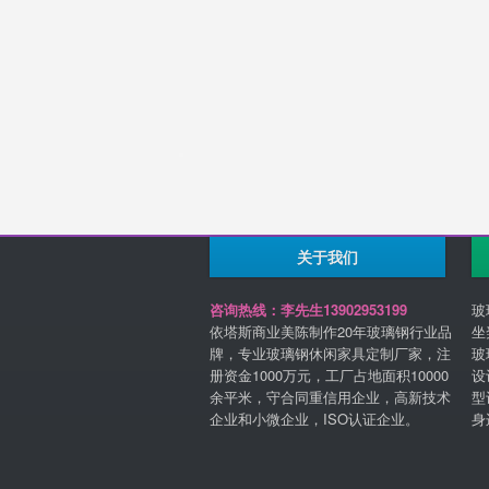
关于我们
咨询热线：李先生13902953199
玻
依塔斯商业美陈制作20年玻璃钢行业品
坐
牌，专业玻璃钢休闲家具定制厂家，注
玻
册资金1000万元，工厂占地面积10000
设
余平米，守合同重信用企业，高新技术
型
企业和小微企业，ISO认证企业。
身