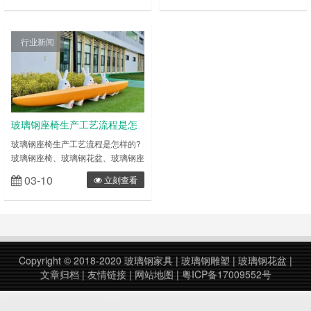
水、防火等优点，特别是不含有人造
水、防火等优点，特别是不含有人造
板家具对人体有害的甲醛等挥发物
板家具对人体有害的甲醛等挥发物
质，产品质量符合国家标准，其防火
质，产品质量符合国家标准，其防火
行业新闻
性能满足国家消防装备质量检测中心
性能满足国家消防装备质量检测中心
的测试标准要求。 玻璃钢小兔子坐
的测试标准要求。 玻璃钢抽象小马
凳专业提供玻璃钢定制加工，可定制
坐凳专业提供玻璃钢定制加工，可定
各种玻璃钢茶几 玻璃钢休闲椅 玻璃
制各种玻璃钢茶几 玻璃钢休闲椅 玻
钢前台 ……
璃钢……
玻璃钢座椅生产工艺流程是怎
样的?
玻璃钢座椅生产工艺流程是怎样的?
玻璃钢座椅、玻璃钢花盆、玻璃钢座
椅的生产工艺是差不多的，都是采用
03-10
立刻查看
实质+玻璃纤维，手工制作而成，主
要的工艺流畅包括了设计深化确认模
型+开模具+填充树脂和玻璃纤维+多
次打磨刮原子灰+上底漆和面漆+根
据实际需要是否彩绘。 玻璃钢座椅
生产工艺流程第一步：玻璃钢座椅制
Copyright © 2018-2020
玻璃钢家具
|
玻璃钢雕塑
|
玻璃钢花盆
|
作分为了有模具的常规款式和定制款
文章归档
|
友情链接
|
网站地图
|
粤ICP备17009552号
两种，模具款的不用重新开模价格更
实惠，……