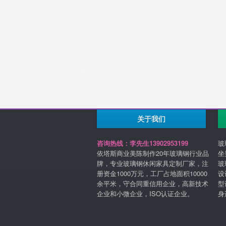
关于我们
咨询热线：李先生13902953199
玻
依塔斯商业美陈制作20年玻璃钢行业品
坐
牌，专业玻璃钢休闲家具定制厂家，注
玻
册资金1000万元，工厂占地面积10000
设
余平米，守合同重信用企业，高新技术
型
企业和小微企业，ISO认证企业。
身