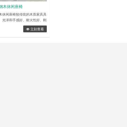
钢木休闲座椅
木休闲座椅较传统的木质家具具
、光泽和手感好、耐火性好、刚
耐腐蚀、耐湿热、不怕烫、防霉
立刻查看
等优点，特别是不含有人造板家
甲醛等挥发物质，产品质量符合
火性能满足国家消防装备质量检
准要求。 长条形玻璃钢钢木休
玻璃钢定制加工，可定制各种玻
钢休闲……