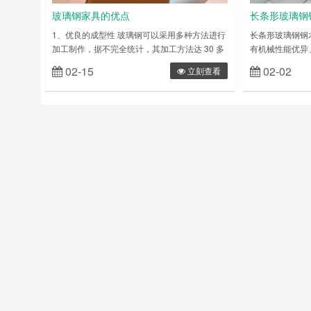
玻璃钢家具的优点
长条形玻璃钢
1、优良的成型性 玻璃钢可以采用多种方法进行
长条形玻璃钢钢
加工制作，据不完全统计，其加工方法达 30 多
有机械性能优异
种。 既可以手工制作，也可以机械成型加工。
度大、寿命长、
02-15
02-02
立刻查看
并且通常可以在制作过程中 一次性成型 ，这是
菌、耐水、防火
区别于金属材料的另一个显著的特点。 避免了
具对人体有害的
金属材料通常所需要的二次加工，从而可以大大
国家标准，其防
降低产品的物质消耗，减少人力和物力的浪费。
测中心的测试标
2、优良的物理化学性能 玻璃钢具有重量轻、强
闲座椅专业提供
度高、绝热……
璃钢茶几 玻璃