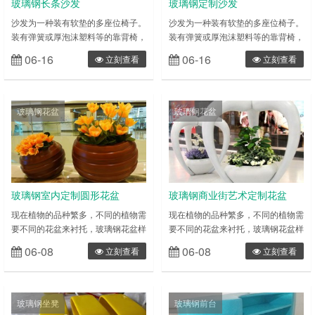
玻璃钢长条沙发
玻璃钢定制沙发
沙发为一种装有软垫的多座位椅子。
沙发为一种装有软垫的多座位椅子。
装有弹簧或厚泡沫塑料等的靠背椅，
装有弹簧或厚泡沫塑料等的靠背椅，
两边有扶手，是软装家具的一种。沙
两边有扶手，是软装家具的一种。沙
06-16
06-16
立刻查看
立刻查看
发的起源可追溯到公元前 2000 年左
发的起源可追溯到公元前 2000 年左
右的古埃及，但真正意义的软包沙发
右的古埃及，但真正意义的软包沙发
则出现于十六世纪末至十七世纪初。
则出现于十六世纪末至十七世纪初。
现今沙发已是许多家庭必需的家具。
现今沙发已是许多家庭必需的家具。
玻璃钢花盆
玻璃钢花盆
现在的玻璃钢长条沙发仅仅局限于使
现在的玻璃钢定制沙发仅仅局限于使
用传统材料了，越来越多的企业与个
用传统材料了，越来越多的企业与个
人愿意使用玻璃钢沙发，因为玻璃钢
人愿意使用玻璃钢沙发，因为玻璃钢
家具是采用性能优异的玻璃纤维及不
家具是采用性能优异的玻璃纤维及不
饱……
饱……
玻璃钢室内定制圆形花盆
玻璃钢商业街艺术定制花盆
现在植物的品种繁多，不同的植物需
现在植物的品种繁多，不同的植物需
要不同的花盆来衬托，玻璃钢花盆样
要不同的花盆来衬托，玻璃钢花盆样
式繁多还可以根据喜好来定制花盆，
式繁多还可以根据喜好来定制花盆，
06-08
06-08
立刻查看
立刻查看
能够适用于各种花卉的种植，也可以
能够适用于各种花卉的种植，也可以
用作装饰品。 玻璃钢仿瓷花盆能根
用作装饰品。 玻璃钢仿瓷花盆能根
据摆放的环境来选择不同的风格，室
据摆放的环境来选择不同的风格，室
内装饰可以说是各式各样，选择与装
内装饰可以说是各式各样，选择与装
玻璃钢坐凳
玻璃钢前台
修风格搭配的花盆可以起到意想不到
修风格搭配的花盆可以起到意想不到