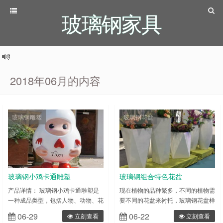
玻璃钢家具
2018年06月的内容
玻璃钢雕塑
玻璃钢花盆
玻璃钢小鸡卡通雕塑
玻璃钢组合特色花盆
产品详情： 玻璃钢小鸡卡通雕塑是
现在植物的品种繁多，不同的植物需
一种成品类型，包括人物、动物、花
要不同的花盆来衬托，玻璃钢花盆样
草等多种表现形式。雕塑一般分为圆
式繁多还可以根据喜好来定制花盆，
06-29
06-22
立刻查看
立刻查看
雕和浮雕两种类型，简单来 说，圆
能够适用于各种花卉的种植，也可以