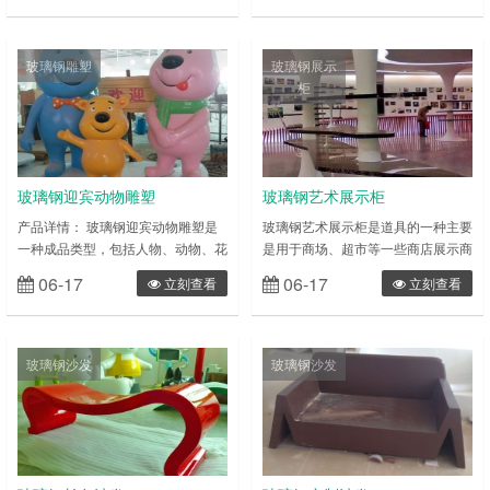
雕产品就是三维立体类雕塑(比如仿
用作装饰品。 玻璃钢仿瓷花盆能根
真人雕塑)，而浮雕则为部分雕塑(如
据摆放的环境来选择不同的风格，室
校园墙体雕塑) 玻璃钢雕塑的特性：
内装饰可以说是各式各样，选择与装
玻璃钢雕塑
玻璃钢展示
具有可塑性强(只要您想的出造型，
修风格搭配的花盆可以起到意想不到
柜
玻璃钢就能做出成品)，相对来说易
的效果，是对瓷花盆来说仿瓷花盆更
成型、质轻，强度高， 耐腐蚀，相
用以打理，也不用担心生活中的小磕
对来说成本相对较低、表面效果多样
碰。玻璃钢仿瓷花盆也可以用在户
等……
外，它耐磨……
玻璃钢迎宾动物雕塑
玻璃钢艺术展示柜
产品详情： 玻璃钢迎宾动物雕塑是
玻璃钢艺术展示柜是道具的一种主要
一种成品类型，包括人物、动物、花
是用于商场、超市等一些商店展示商
草等多种表现形式。雕塑一般分为圆
品、储藏商品，具有外观个性、功能
06-17
06-17
立刻查看
立刻查看
雕和浮雕两种类型，简单来 说，圆
强大，而且还要具备广告效应.从而
雕产品就是三维立体类雕塑(比如仿
达更好的营利目的。为品牌提供一个
真人雕塑)，而浮雕则为部分雕塑(如
更好的平台，设计、制作出个人,公
校园墙体雕塑) 玻璃钢雕塑的特性：
司店铺最好的展柜。展柜特色主要是
玻璃钢沙发
玻璃钢沙发
具有可塑性强(只要您想的出造型，
用于商场，超市，专卖店，精品店等
玻璃钢就能做出成品)，相对来说易
一些商店展示和储藏商品，外观讲究
成型、质轻，强度高， 耐腐蚀，相
美观别致，功能强大，而且具备明显
对来说成本相对较低、表面效果多样
的广告效应以达到更好的赢利目的，
等……
为品牌产……