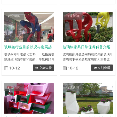
达更好的营利目的。为品牌提供一个
的。那么玻璃钢家具的优缺点是什么
更好的平台，设计、制作出个人,公
呢？ 一、玻璃钢家具的优点 1、优
司店铺最好的展柜。展柜特色主要是
良的成型性 玻璃钢可以采用多种方
行业新闻
行业新闻
用于商场，超市，专卖店，精品店等
法进行加工制作，从而可以很方便地
一些商店展示和储藏商品，外观讲究
选用适合不同设计和不同要求的产品
美观别致，功能强大，而且具备明显
的加工方法。据不完全统计，其加工
的广告效应以达到更好的赢利目的，
方法达 30 多种。既可以手工制作，
为品牌产……
也可……
玻璃钢行业目前状况与发展趋
玻璃钢家具日常保养科普介绍
势
玻璃钢即纤维强化塑料，一般指用玻
玻璃钢家具是选用功能优异的玻璃纤
璃纤维增强不饱和聚酯、环氧树脂与
维增强不饱和聚酯玻璃钢为主要原
酚醛树脂基体。以玻璃纤维或其制品
料，配以少数的辅佐木材、软包资料
10-12
10-12
立刻查看
立刻查看
作增强材料的增强塑料，称谓为玻璃
(海绵、布等)、油漆等制作而成的。
纤维增强塑料，或称为玻璃钢，不同
玻璃钢家具较传统的木质家具具有机
于钢化玻璃。下面进行玻璃钢发展趋
械功能优异、光泽和手感好、耐火性
势分析。 玻璃钢是复合材料的一
好、刚度大、寿命长、耐腐蚀、耐湿
行业新闻
行业新闻
种，玻璃钢材料因其独特的性能优
热、不怕烫、防霉菌、耐水、防火等
势，已在航空航天、铁道铁路、装饰
长处，特别是不含有人造板家具对人
建筑、家居家具、广告展示、工艺礼
体有害的甲醛等挥发物质，产品质量
品、建材卫浴、游艇泊船、体育用
契合国家规范，其防火功能满意国家
材、环卫工程……
消防……