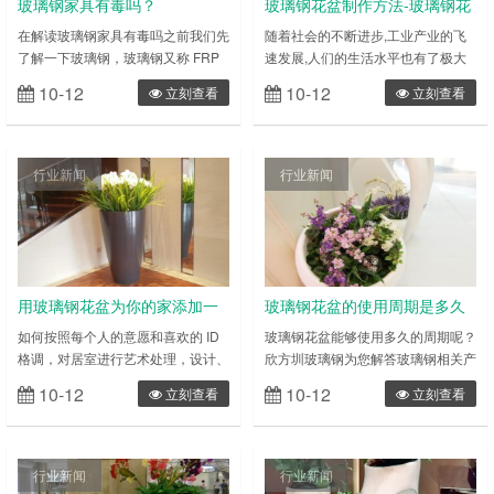
玻璃钢家具有毒吗？
玻璃钢花盆制作方法-玻璃钢花
盆工艺流程
在解读玻璃钢家具有毒吗之前我们先
随着社会的不断进步,工业产业的飞
了解一下玻璃钢，玻璃钢又称 FRP
速发展,人们的生活水平也有了极大
它是以合成树脂为基体材料，以玻璃
的改善,但随之也带来了严重的环境
10-12
10-12
立刻查看
立刻查看
纤维及其制品为增强材料组成的复合
问题,人们也越来越深刻的意识到环
材料。 先从材料上来说，合成树脂
境保护的重要性,建设环境友好型社
跟玻璃纤维都是无毒的，所以我们可
会的要求也越来越急切。在街道种植
以放心，玻璃钢家具不会伤害我们的
花木是改善环境的主要措施,因此街
行业新闻
行业新闻
身体。目前网络也没有玻璃钢有毒的
道玻璃钢花盆的需求量也有所提高。
说法，欣方圳玻璃钢特意搜索了相关
1、街道玻璃钢花盆工艺流程-设计条
的阅读材料和研究文档，得出的解读
件 由于街道玻璃钢花盆长期暴露于
也是玻璃钢雕塑无毒。但是在生产过
室外,要经受风吹、雨打、日晒等考
程……
验……
用玻璃钢花盆为你的家添加一
玻璃钢花盆的使用周期是多久
份情怀
呢
如何按照每个人的意愿和喜欢的 ID
玻璃钢花盆能够使用多久的周期呢？
格调，对居室进行艺术处理，设计、
欣方圳玻璃钢为您解答玻璃钢相关产
装修，打造一个舒适优雅的生态环
品问题 回答一：玻璃钢花盆，重量
10-12
10-12
立刻查看
立刻查看
境，这就给家居定制设计师提出了更
轻，强度高，轻如塑料硬如钢，耐老
高的要求，针对当下的家居装饰的理
化、耐腐蚀、可塑性强，仿真度高，
念和思潮，根据居住者的性格、年
不生锈，免维护，使用寿命长达五年
龄、职业、文化层次、志趣、爱好等
以上。 回答二：玻璃钢花盆耐腐
行业新闻
行业新闻
方面的要求，表现为多种文化内涵和
蚀，抗老化，使用寿命五年以上 回