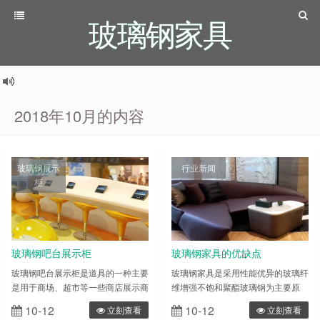
玻璃钢家具
2018年10月的内容
玻璃钢展示
行业新闻
柜
玻璃钢吧台展示柜
玻璃钢家具的优缺点
玻璃钢吧台展示柜是道具的一种主要
玻璃钢家具是采用性能优异的玻璃纤
是用于商场、超市等一些商店展示商
维增强不饱和聚酯玻璃钢为主要原
品、储藏商品，具有外观个性、功能
料，配以少量的辅助木材、软包材料
10-12
10-12
立刻查看
立刻查看
强大，而且还要具备广告效应.从而
（海绵、布等）、油漆等制作而成