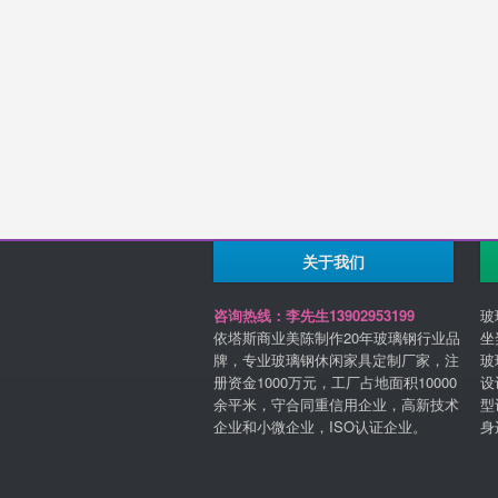
关于我们
咨询热线：李先生13902953199
玻
依塔斯商业美陈制作20年玻璃钢行业品
坐
牌，专业玻璃钢休闲家具定制厂家，注
玻
册资金1000万元，工厂占地面积10000
设
余平米，守合同重信用企业，高新技术
型
企业和小微企业，ISO认证企业。
身