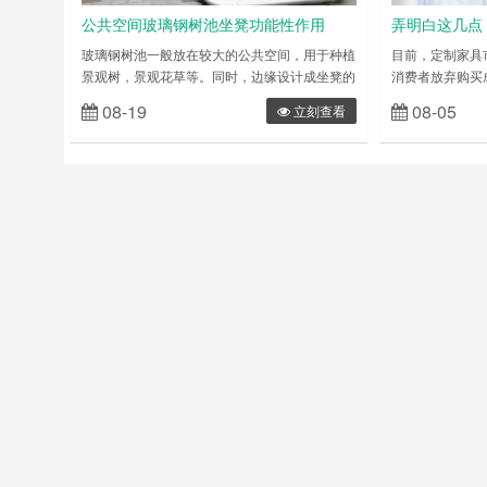
公共空间玻璃钢树池坐凳功能性作用
弄明白这几点
玻璃钢树池一般放在较大的公共空间，用于种植
目前，定制家具
景观树，景观花草等。同时，边缘设计成坐凳的
消费者放弃购买
形式，让游客观赏至于亦可休息停留，集观赏与
制”主要体现了
08-19
08-05
立刻查看
实用功能于一身，是填充公共空间的不错选择。
环保，满足了消
……
所以定制家具渐
定制家具是完完
然顾客本人在其
消费者对定制的
所以容易踩坑，