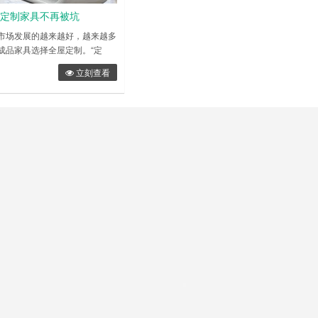
 定制家具不再被坑
市场发展的越来越好，越来越多
成品家具选择全屋定制。“定
一种个性和实用，而且非常美观
立刻查看
费者对个性化和多样化的需求，
渐成为了很多年轻人的首选。
全全按照顾客的需求定制的，虽
中占据主导地位，但还是有很多
流程和其中一些细节不太了解，
今天给大家整……