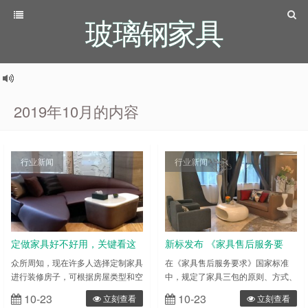
玻璃钢家具
2019年10月的内容
行业新闻
行业新闻
定做家具好不好用，关键看这
新标发布 《家具售后服务要
份指南，6类柜子最全重点
求》规定谁销售谁负责
众所周知，现在许多人选择定制家具
在《家具售后服务要求》国家标准
进行装修房子，可根据房屋类型和空
中，规定了家具三包的原则、方式、
间大小定制家具，这样就可以更好地
期限，对定期用户回访制度、缺陷消
10-23
10-23
立刻查看
立刻查看
利用空间并节省大量时间。由于将有
费品召回制度、投诉处理制度、售后