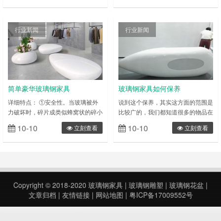
专业的家具设计师来制定计划，因此
服务质量评价制度提出了明确要求。
定制家具是装修中非常重要的部分，
日前，一批新的重要国家标准批准发
但是一些细节仍然需要大家注意，那
布。其中，《家具售后服务要求》国
行业新闻
行业新闻
么，装修定制家具需要注意哪些要
家标准中，规定了家具产品三包服务
点？ 一、鞋柜设计要点 玄关定制鞋
要求，实行谁销售谁负责的三包原
柜一般到顶设计，这样顶部的空间就
则。 在《家具售后服务要求》国家
可以利用起来，可以用来摆放一些不
标准中，规定了家具三包的原则、方
常穿的鞋……
式、期限，……
简单豪华玻璃钢家具
玻璃钢家具如何保养
详细特点： ①安全性。当玻璃被外
说到这个保养，其实这方面的范围是
力破坏时，碎片成类似蜂窝状的碎小
比较广的，我们都知道很多的物品在
钝角颗粒，减少对人体的伤害。 ②
使用时都是要进行一定的保养的，玻
10-10
10-10
立刻查看
立刻查看
高强度。同等厚度的钢化玻璃抗冲击
璃钢家具也不例外，虽然说玻璃钢家
强度是普通玻璃的 3～5 倍，抗弯强
具具有非常优良的特点，但是关于它
度是普通玻璃的 3～5 倍。 ③热稳定
的日常维护保养是少不了的。这样才
性。钢化玻璃具有良好的热稳定性，
能够更好的供我们使用呢，相关的保
能承受的温差是普通玻璃的 3 倍，
养知识如以下： 玻璃钢家具的常见
可承受 200℃的温差变化。 用途平
问题： 一、外表开裂：一般手艺做
Copyright © 2018-2020
玻璃钢家具
|
玻璃钢雕塑
|
玻璃钢花盆
|
钢化、弯钢化玻璃属于安全玻璃。广
的玻璃钢家具简单外表开裂。 二、
文章归档
|
友情链接
|
网站地图
|
粤ICP备17009552号
泛应用于高层建筑门窗、玻……
发生响声：衔接件处理不好或时间长
衔接件松……