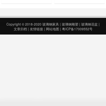
作模具。 玻璃树脂工艺是树脂基复
品，就例如公园里面的花盆，喷泉，
合材料生产中最早使用和应用最普遍
还有满大街上的垃圾桶，分类垃圾
的一种成型方法。手糊成型工艺是以
桶，很多都是用玻璃钢做的，下面就
加有固化剂的树脂混合液为基体，以
让我来给大家分享一下我们的工程案
玻璃纤维及其织物为增强材料，在涂
例： ……
Copyright © 2018-2020
玻璃钢家具
|
玻璃钢雕塑
|
玻璃钢花盆
|
有脱模剂的模具上以手工铺放结合，
文章归档
|
友情链接
|
网站地图
|
粤ICP备17009552号
使二者粘接在一起，制造玻璃钢制品
的一种工……