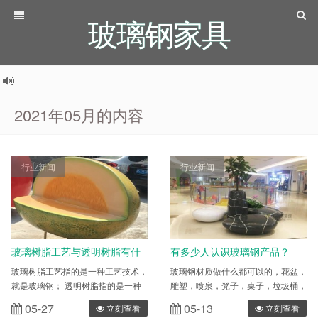
玻璃钢家具
2021年05月的内容
行业新闻
行业新闻
玻璃树脂工艺与透明树脂有什
有多少人认识玻璃钢产品？
么不同
玻璃树脂工艺指的是一种工艺技术，
玻璃钢材质做什么都可以的，花盆，
就是玻璃钢； 透明树脂指的是一种
雕塑，喷泉，凳子，桌子，垃圾桶，
透明的树脂。 透明树脂工艺生产加
罗马柱等等。 之前还没接触这行真
05-27
05-13
立刻查看
立刻查看
工的模具制作通常是使用硅橡胶来制
不知道原来生活中到处都是玻璃钢制