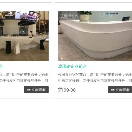
体达到最完美的契合。而卡座沙
环境来选择不同的风格，室内装饰可以说是各
度，又取决于卡座沙发的填充
各样，选择与装修风格搭配的花盆可以起到意
的不同就在很大程度上形成了不
不到的效果，是对瓷花盆来说仿瓷花盆更用以
玻璃钢前台
同坐感。一些地产或小厂商生产
理，也不用担心生活中的小磕碰。玻璃钢仿瓷
低廉，大多采……
盆也可以用在户外，它耐磨……
台
玻璃钢企业前台
台，是门厅中的重要部分，她承
公司办公室的前台，是门厅中的重要部分，她
文件收发和电话转接的任务，对
担着访客接待，文件收发和电话转接的任务，
最基本的保证作用。同时，前台
公司的运营起着最基本的保证作用。同时，前
09-08
立刻查看
立刻查看
第一接待区，他的好坏往往关系
又是访客造访的第一接待区，他的好坏往往关
第一印象。在风水中，门厅可以
到访客对公司的第一印象。在风水中，门厅可
公室的内明堂，用来营造门厅气
被是作为整个办公室的内明堂，用来营造门厅
壁、玄关、屏风等被成为罗城，
流储存空间的墙壁、玄关、屏风等被成为罗城
“罗星”，又由于前台位于公司水
前台则是其中的“罗星”，又由于前台位于公司水
即财口，……
口的位置，水口即财口，……