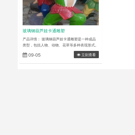
玻璃钢葫芦娃卡通雕塑
产品详情： 玻璃钢葫芦娃卡通雕塑是一种成品
类型，包括人物、动物、花草等多种表现形式。
雕塑一般分为圆雕和浮雕两种类型，简单来
09-05
立刻查看
说，圆雕产品就是三维立体类雕塑(比如仿真人
雕塑)，而浮雕则为部分雕塑(如校园墙体雕塑)
玻璃钢雕塑的特性：具有可塑性强(只要您想的
出造型，玻璃钢就能做出成品)，相对来说易成
型、质轻，强度高， 耐腐蚀，相对来说成本相
对较低、表面效果多样……