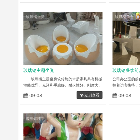
平台，设计、制作出个人,公司店铺最好的展
一部分都能与身
柜。展柜特色主要是用于商场，超市，专卖店，
发与人体的契合
精品店等一些商店展示和储藏商品，外观讲究美
物。填充物材质
玻璃钢坐凳
玻璃钢前台
观别致，功能强大，而且具备明显的广告效应以
同卡座沙发的不
达到更好的赢利目的，为品牌产……
的沙发因其成本
玻璃钢主题坐凳
玻璃钢餐饮前
玻璃钢主题坐凳较传统的木质家具具有机械
公司办公室的前
性能优异、光泽和手感好、耐火性好、刚度大、
担着访客接待，
寿命长、耐腐蚀、耐湿热、不怕烫、防霉菌、耐
公司的运营起着
09-08
09-08
立刻查看
水、防火等优点，特别是不含有人造板家具对人
又是访客造访的
体有害的甲醛等挥发物质，产品质量符合国家标
到访客对公司的
准，其防火性能满足国家消防装备质量检测中心
被是作为整个办
的测试标准要求。 玻璃钢主题坐凳生产厂
流储存空间的墙
玻璃钢雕塑
家专业提供玻璃钢定制加工，可定制各种玻璃钢
前台则是其中的
茶几 玻璃钢休闲椅 玻……
口的位置，水口