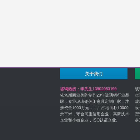
关于我们
咨询热线：李先生13902953199
玻
依塔斯商业美陈制作20年玻璃钢行业品
坐
牌，专业玻璃钢休闲家具定制厂家，注
玻
册资金1000万元，工厂占地面积10000
设
余平米，守合同重信用企业，高新技术
型
企业和小微企业，ISO认证企业。
身