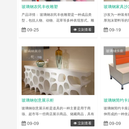
玻璃钢农民丰收雕塑
玻璃钢家具沙
产品详情： 玻璃钢农民丰收雕塑是一种成品类
沙发为一种装有
型，包括人物、动物、花草等多种表现形式。雕
厚泡沫塑料等的
塑一般分为圆雕和浮雕两种类型，简单来 说，
具的一种。沙发的
09-25
09-19
立刻查看
圆雕产品就是三维立体类雕塑(比如仿真人雕
左右的古埃及，
塑)，而浮雕则为部分雕塑(如校园墙体雕塑) 玻
十六世纪末至十
璃钢雕塑的特性：具有可塑性强(只要您想的出
庭必需的家具。
造型，玻璃钢就能做出成品)，相对来说易成
于使用传统材料
玻璃钢展示
玻璃钢卡座
型、质轻，强度高， 耐腐蚀，相对来说成本相
使用玻璃钢沙发
柜
对较低、表面效果多样等……
异的玻璃纤维及
玻璃钢创意展示柜
玻璃钢简约卡
玻璃钢创意展示柜是道具的一种主要是用于商
玻璃钢简约卡座
场、超市等一些商店展示商品、储藏商品，具有
伸而成的一种坐
外观个性、功能强大，而且还要具备广告效应.
休闲娱乐场所、
09-09
09-09
立刻查看
从而达更好的营利目的。为品牌提供一个更好的
功能就是让身体