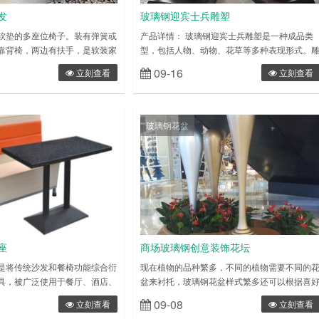
发
玻璃钢迎宾士兵雕塑
软垫的多座位椅子。装有弹簧或
产品详情： 玻璃钢迎宾士兵雕塑是一种成品类
靠背椅，两边有扶手，是软装家
型，包括人物、动物、花草等多种表现形式。
起源可追溯到公元前 2000 年
塑一般分为圆雕和浮雕两种类型，简单来 说，
09-16
立刻查看
立刻查看
但真正意义的软包沙发则出现于
圆雕产品就是三维立体类雕塑(比如仿真人雕
七世纪初。现今沙发已是许多家
塑)，而浮雕则为部分雕塑(如校园墙体雕塑) 玻
现在的玻璃钢家具沙发仅仅局限
璃钢雕塑的特性：具有可塑性强(只要您想的出
了，越来越多的企业与个人愿意
造型，玻璃钢就能做出成品)，相对来说易成
玻璃钢花盆
，因为玻璃钢家具是采用性能优
型、质轻，强度高， 耐腐蚀，相对来说成本相
不饱……
对较低、表面效果多样等……
座
商场玻璃钢创意装饰花坛
是将传统沙发和餐椅功能综合衍
现在植物的品种繁多，不同的植物需要不同的
具，被广泛使用于餐厅、酒店、
盆来衬托，玻璃钢花盆样式繁多还可以根据喜
公共场所等。卡座沙发最重要的
来定制花盆，能够适用于各种花卉的种植，也
09-08
立刻查看
立刻查看
舒适，坐上去感觉卡座沙发的每
以用作装饰品。 玻璃钢仿瓷花盆能根据摆放的