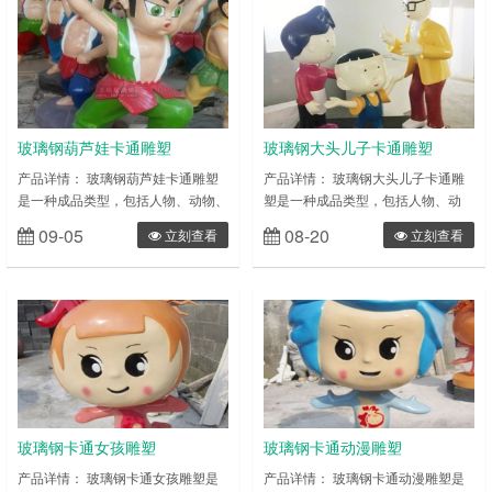
校园墙体雕塑) 玻璃钢雕塑的特性：
校园墙体雕塑) 玻璃钢雕塑的特性：
具有可塑性强(只要您想的出造型，
具有可塑性强(只要您想的出造型，
玻璃钢就能做出成品)，相对来说易
玻璃钢就能做出成品)，相对来说易
成型、质轻，强度高， 耐腐蚀，相
成型、质轻，强度高， 耐腐蚀，相
对来说成本相对较低、表面效果多样
对来说成本相对较低、表面效果多样
等……
等……
玻璃钢葫芦娃卡通雕塑
玻璃钢大头儿子卡通雕塑
产品详情： 玻璃钢葫芦娃卡通雕塑
产品详情： 玻璃钢大头儿子卡通雕
是一种成品类型，包括人物、动物、
塑是一种成品类型，包括人物、动
花草等多种表现形式。雕塑一般分为
物、花草等多种表现形式。雕塑一般
09-05
08-20
立刻查看
立刻查看
圆雕和浮雕两种类型，简单来 说，
分为圆雕和浮雕两种类型，简单来
圆雕产品就是三维立体类雕塑(比如
说，圆雕产品就是三维立体类雕塑
仿真人雕塑)，而浮雕则为部分雕塑
(比如仿真人雕塑)，而浮雕则为部分
(如校园墙体雕塑) 玻璃钢雕塑的特
雕塑(如校园墙体雕塑) 玻璃钢雕塑的
性：具有可塑性强(只要您想的出造
特性：具有可塑性强(只要您想的出
型，玻璃钢就能做出成品)，相对来
造型，玻璃钢就能做出成品)，相对
说易成型、质轻，强度高， 耐腐
来说易成型、质轻，强度高， 耐腐
蚀，相对来说成本相对较低、表面效
蚀，相对来说成本相对较低、表面效
果多样……
果多……
玻璃钢卡通女孩雕塑
玻璃钢卡通动漫雕塑
产品详情： 玻璃钢卡通女孩雕塑是
产品详情： 玻璃钢卡通动漫雕塑是