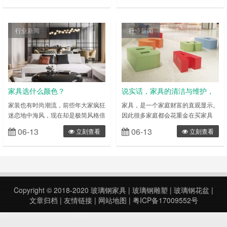
玻璃钢家具较传统的木质家具具有机
的。那么玻璃钢家具的优缺点是什么
械功能优异、光泽和手感好、耐火性
呢？ 一、玻璃钢家具的优点 1、优
好、刚度大、寿命长、耐腐蚀、耐湿
良的成型性 玻璃钢可以采用多种方
行业新闻
行业新闻
热、不怕烫、防霉菌、耐水、防火等
法进行加工制作，从而可以很方便地
长处，特别是不含有人造板家具对人
选用适合不同设计和不同要求的产品
体有害的甲醛等挥发物质，产品质量
的加工方法。据不完全统计，其加工
契合国家规范，其防火功能满意国家
方法达 30 多种。既可以手工制作，
消防配……
也可以……
家具选什么颜色？
说实话，家具的清洁与维护，
你真的懂吗？
家装也有时尚潮流，前些年大家疯狂
家具，是一个家庭财富的直观显示。
迷恋地中海风，现在却是极简风格倍
因此很多家庭都会花重金在买家具
受青睐。 对于很多家庭来说，家具
上。既然花大价钱买了家具，那可是
06-13
06-13
立刻查看
立刻查看
是耐消品，为了不让家装过时，家具
得好好的爱护的，不然可不得心疼死
的颜色需要慎选。 暖白：白色是永
了。在这里提个醒了，如果大家在清
远不会出错的颜色，可和任何颜色搭
洁或维护过程中使用了一些错误的方
配。白色明亮干净、畅快、朴素、雅
法，即使能让家具保持一段时间的清
致，但是白色有一个缺点，容易脏，
洁，也会对家具造成无形的损坏。因
不耐长久使用，所以如果选择白色的
此我觉得我们对家具维护知识要有足
Copyright © 2018-2020
玻璃钢家具
|
玻璃钢雕塑
|
玻璃钢花盆
|
家具在保养方面就要多花点心思了。
够的了解才能最大限度的延长家具的
文章归档
|
友情链接
|
网站地图
|
粤ICP备17009552号
黑色：黑色代表神秘、稳定、庄重、
使用寿命。 然而，家具维修的知识
冷峻。……
很多，不能……