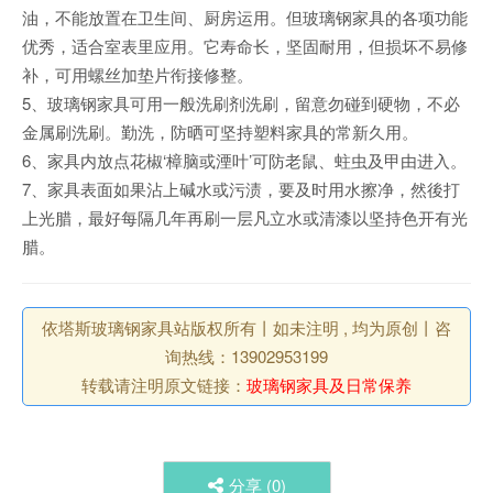
油，不能放置在卫生间、厨房运用。但玻璃钢家具的各项功能
优秀，适合室表里应用。它寿命长，坚固耐用，但损坏不易修
补，可用螺丝加垫片衔接修整。
5、玻璃钢家具可用一般洗刷剂洗刷，留意勿碰到硬物，不必
金属刷洗刷。勤洗，防晒可坚持塑料家具的常新久用。
6、家具内放点花椒‘樟脑或湮叶’可防老鼠、蛀虫及甲由进入。
7、家具表面如果沾上碱水或污渍，要及时用水擦净，然後打
上光腊，最好每隔几年再刷一层凡立水或清漆以坚持色开有光
腊。
依塔斯玻璃钢家具站版权所有丨如未注明 , 均为原创丨咨
询热线：13902953199
转载请注明原文链接：
玻璃钢家具及日常保养
分享 (
0
)