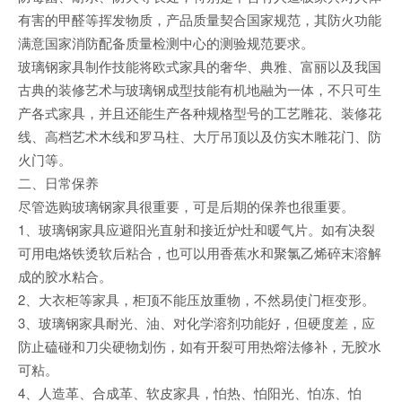
有害的甲醛等挥发物质，产品质量契合国家规范，其防火功能
满意国家消防配备质量检测中心的测验规范要求。
玻璃钢家具制作技能将欧式家具的奢华、典雅、富丽以及我国
古典的装修艺术与玻璃钢成型技能有机地融为一体，不只可生
产各式家具，并且还能生产各种规格型号的工艺雕花、装修花
线、高档艺术木线和罗马柱、大厅吊顶以及仿实木雕花门、防
火门等。
二、日常保养
尽管选购玻璃钢家具很重要，可是后期的保养也很重要。
1、玻璃钢家具应避阳光直射和接近炉灶和暖气片。如有决裂
可用电烙铁烫软后粘合，也可以用香蕉水和聚氯乙烯碎末溶解
成的胶水粘合。
2、大衣柜等家具，柜顶不能压放重物，不然易使门框变形。
3、玻璃钢家具耐光、油、对化学溶剂功能好，但硬度差，应
防止磕碰和刀尖硬物划伤，如有开裂可用热熔法修补，无胶水
可粘。
4、人造革、合成革、软皮家具，怕热、怕阳光、怕冻、怕