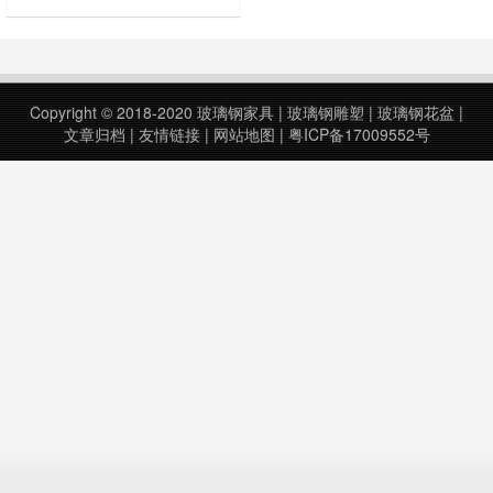
的理想选择。这款座椅不仅具有艺术
感，还能为人们提供舒适的坐感，是
艺术与舒适的完美结合。 一、设计
灵感 月亮，作为夜空中最美丽的天
体之一，一直以来都给人们带来无尽
Copyright © 2018-2020
玻璃钢家具
|
玻璃钢雕塑
|
玻璃钢花盆
|
的遐想和灵感。简约玻璃钢月亮造型
文章归档
|
友情链接
|
网站地图
|
粤ICP备17009552号
座椅的设计灵感正是来源于月亮的形
状，它以……