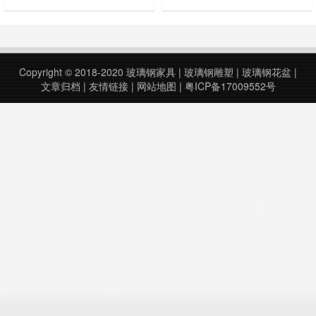
有坚固耐用的特点，同时还具有防
可以根据不同的使用场所、不同的风
水、防晒、防腐蚀等多种优良性能。
格进行设计和制造，因此非常受欢
这样的设计不仅为人们提供了一个美
迎。 玻璃钢椅子的制造工艺先进，
观实用的座椅，还能够为城市增添更
使用的原材料质量也非常高，所以其
多的生态氛围和文化魅力。玻璃钢卡
品质非常稳定可靠。它不仅表面光
Copyright © 2018-2020
玻璃钢家具
|
玻璃钢雕塑
|
玻璃钢花盆
|
通恐龙雕塑座椅不仅适用于城市公
滑、美观，而且使用寿命长。另外，
文章归档
|
友情链接
|
网站地图
|
粤ICP备17009552号
园、广场、游乐园等公共场所，还可
玻璃钢椅子还有很好的防水性能，可
以为私人花园……
以在室内外环……