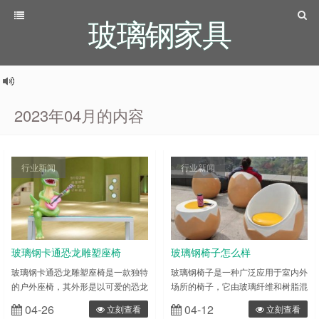
玻璃钢家具
2023年04月的内容
行业新闻
行业新闻
玻璃钢卡通恐龙雕塑座椅
玻璃钢椅子怎么样
玻璃钢卡通恐龙雕塑座椅是一款独特
玻璃钢椅子是一种广泛应用于室内外
的户外座椅，其外形是以可爱的恐龙
场所的椅子，它由玻璃纤维和树脂混
造型为基础进行设计和雕塑的。使用
合而成，具有防水、耐腐蚀、轻便、
04-26
04-12
立刻查看
立刻查看
玻璃钢材料制作的雕塑座椅，不仅具
耐用等优点。玻璃钢椅子外观漂亮，