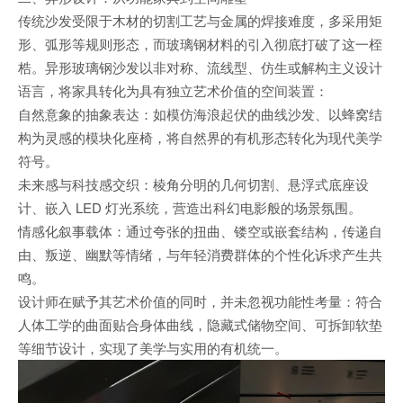
传统沙发受限于木材的切割工艺与金属的焊接难度，多采用矩
形、弧形等规则形态，而玻璃钢材料的引入彻底打破了这一桎
梏。异形玻璃钢沙发以非对称、流线型、仿生或解构主义设计
语言，将家具转化为具有独立艺术价值的空间装置：
自然意象的抽象表达：如模仿海浪起伏的曲线沙发、以蜂窝结
构为灵感的模块化座椅，将自然界的有机形态转化为现代美学
符号。
未来感与科技感交织：棱角分明的几何切割、悬浮式底座设
计、嵌入 LED 灯光系统，营造出科幻电影般的场景氛围。
情感化叙事载体：通过夸张的扭曲、镂空或嵌套结构，传递自
由、叛逆、幽默等情绪，与年轻消费群体的个性化诉求产生共
鸣。
设计师在赋予其艺术价值的同时，并未忽视功能性考量：符合
人体工学的曲面贴合身体曲线，隐藏式储物空间、可拆卸软垫
等细节设计，实现了美学与实用的有机统一。