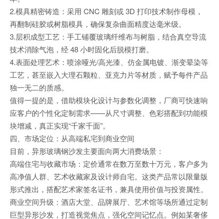
2.模具精密铸造：采用 CNC 雕刻或 3D 打印技术制作母模，
再翻制硅胶或树脂模具，确保复杂曲面精度达毫米级。
3.层积成型工艺：手工铺覆玻璃纤维布与树脂，结合真空导流
技术消除气泡，经 48 小时固化后脱模打磨。
4.表面处理艺术：喷涂哑光/高光漆、仿金属电镀、渐变晕染等
工艺，甚至嵌入大理石颗粒、亚克力片等材质，赋予每件产品
独一无二的质感。
值得一提的是，借助模块化设计与参数化调整，厂商可快速响
应客户的个性化定制需求——从尺寸调整、色彩搭配到功能模
块增减，真正实现“千家千面”。
四、市场定位：从高端私宅到商业空间
目前，异形玻璃钢沙发主要面向两大消费场景：
高端住宅与收藏市场：定价通常在数万至数十万元，客户多为
高净值人群、艺术收藏家及设计师自宅。这类产品常以限量版
形式推出，搭配艺术家签名证书，兼具使用价值与投资属性。
商业空间升级：酒店大堂、品牌展厅、艺术馆等场所通过定制
巨型异形沙发，打造视觉焦点，强化空间记忆点。例如某奢侈