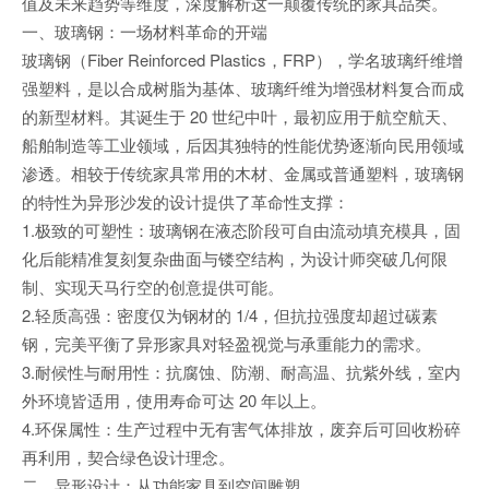
值及未来趋势等维度，深度解析这一颠覆传统的家具品类。
一、玻璃钢：一场材料革命的开端
玻璃钢（Fiber Reinforced Plastics，FRP），学名玻璃纤维增
强塑料，是以合成树脂为基体、玻璃纤维为增强材料复合而成
的新型材料。其诞生于 20 世纪中叶，最初应用于航空航天、
船舶制造等工业领域，后因其独特的性能优势逐渐向民用领域
渗透。相较于传统家具常用的木材、金属或普通塑料，玻璃钢
的特性为异形沙发的设计提供了革命性支撑：
1.极致的可塑性：玻璃钢在液态阶段可自由流动填充模具，固
化后能精准复刻复杂曲面与镂空结构，为设计师突破几何限
制、实现天马行空的创意提供可能。
2.轻质高强：密度仅为钢材的 1/4，但抗拉强度却超过碳素
钢，完美平衡了异形家具对轻盈视觉与承重能力的需求。
3.耐候性与耐用性：抗腐蚀、防潮、耐高温、抗紫外线，室内
外环境皆适用，使用寿命可达 20 年以上。
4.环保属性：生产过程中无有害气体排放，废弃后可回收粉碎
再利用，契合绿色设计理念。
二、异形设计：从功能家具到空间雕塑