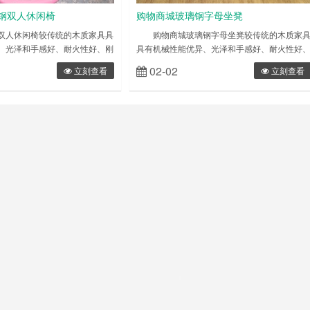
钢双人休闲椅
购物商城玻璃钢字母坐凳
双人休闲椅较传统的木质家具具
购物商城玻璃钢字母坐凳较传统的木质家
、光泽和手感好、耐火性好、刚
具有机械性能优异、光泽和手感好、耐火性好
耐腐蚀、耐湿热、不怕烫、防霉
刚度大、寿命长、耐腐蚀、耐湿热、不怕烫、
02-02
立刻查看
立刻查看
等优点，特别是不含有人造板家
霉菌、耐水、防火等优点，特别是不含有人造
甲醛等挥发物质，产品质量符合
家具对人体有害的甲醛等挥发物质，产品质量
火性能满足国家消防装备质量检
合国家标准，其防火性能满足国家消防装备质
准要求。 创意扭曲玻璃钢双人
检测中心的测试标准要求。 购物商城玻璃
玻璃钢定制加工，可定制各种玻
钢字母坐凳生产厂家专业提供玻璃钢定制加工
钢休……
可定制各种玻璃钢茶几 ……