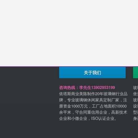
关于我们
咨询热线：李先生13902953199
玻
依塔斯商业美陈制作20年玻璃钢行业品
坐
牌，专业玻璃钢休闲家具定制厂家，注
玻
册资金1000万元，工厂占地面积10000
设
余平米，守合同重信用企业，高新技术
型
企业和小微企业，ISO认证企业。
身