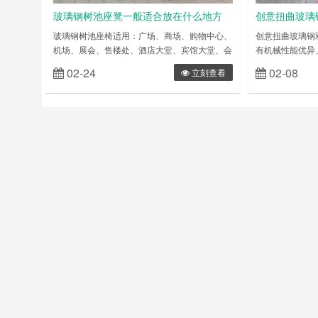
玻璃钢树池座凳一般适合放在什么地方
创意扭曲玻璃
呢？
玻璃钢树池座椅适用：广场、商场、购物中心、
创意扭曲玻璃钢
机场、展会、售楼处、酒店大堂、宾馆大堂、会
有机械性能优异
所、接待室、高级别墅、商业中心等场所美陈摆
度大、寿命长、
02-24
02-08
立刻查看
设。 效果：整体花池效果时尚、大方、新潮
菌、耐水、防火
等，放在每个角落都是为城市带来了多色的光
具对人体有害的
彩。 玻璃钢树池座凳产品介绍： 玻璃钢树池座
国家标准，其防
凳表面光泽和手感好、耐火性好、刚度大、寿命
测中心的测试标
长、耐腐蚀、耐湿热、不怕烫、防霉菌、耐水、
休闲椅专业提供
防火等优点。 玻璃钢树池座……
璃钢茶几 玻璃