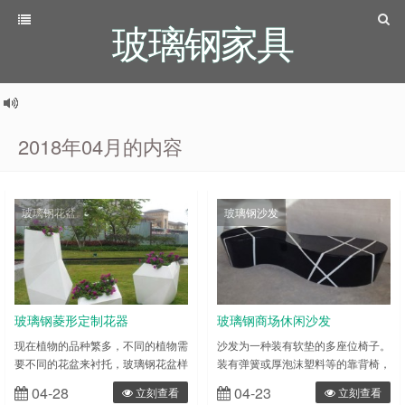
玻璃钢家具
2018年04月的内容
玻璃钢花盆
玻璃钢沙发
玻璃钢菱形定制花器
玻璃钢商场休闲沙发
现在植物的品种繁多，不同的植物需
沙发为一种装有软垫的多座位椅子。
要不同的花盆来衬托，玻璃钢花盆样
装有弹簧或厚泡沫塑料等的靠背椅，
式繁多还可以根据喜好来定制花盆，
两边有扶手，是软装家具的一种。沙
04-28
04-23
立刻查看
立刻查看
能够适用于各种花卉的种植，也可以
发的起源可追溯到公元前 2000 年左