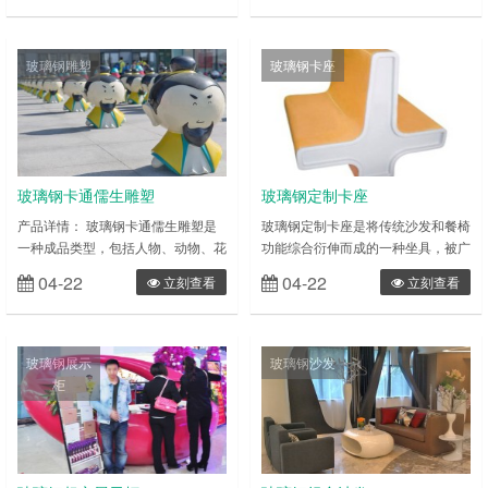
用作装饰品。 玻璃钢仿瓷花盆能根
右的古埃及，但真正意义的软包沙发
据摆放的环境来选择不同的风格，室
则出现于十六世纪末至十七世纪初。
内装饰可以说是各式各样，选择与装
现今沙发已是许多家庭必需的家具。
玻璃钢雕塑
玻璃钢卡座
修风格搭配的花盆可以起到意想不到
现在的玻璃钢商场休闲沙发仅仅局限
的效果，是对瓷花盆来说仿瓷花盆更
于使用传统材料了，越来越多的企业
用以打理，也不用担心生活中的小磕
与个人愿意使用玻璃钢沙发，因为玻
碰。玻璃钢仿瓷花盆也可以用在户
璃钢家具是采用性能优异的玻璃纤维
外，它耐磨……
及……
玻璃钢卡通儒生雕塑
玻璃钢定制卡座
产品详情： 玻璃钢卡通儒生雕塑是
玻璃钢定制卡座是将传统沙发和餐椅
一种成品类型，包括人物、动物、花
功能综合衍伸而成的一种坐具，被广
草等多种表现形式。雕塑一般分为圆
泛使用于餐厅、酒店、休闲娱乐场
04-22
04-22
立刻查看
立刻查看
雕和浮雕两种类型，简单来 说，圆
所、公共场所等。卡座沙发最重要的
雕产品就是三维立体类雕塑(比如仿
功能就是让身体舒适，坐上去感觉卡
真人雕塑)，而浮雕则为部分雕塑(如
座沙发的每一部分都能与身体达到最
校园墙体雕塑) 玻璃钢雕塑的特性：
完美的契合。而卡座沙发与人体的契
玻璃钢展示
玻璃钢沙发
具有可塑性强(只要您想的出造型，
合度，又取决于卡座沙发的填充物。
柜
玻璃钢就能做出成品)，相对来说易
填充物材质的不同就在很大程度上形
成型、质轻，强度高， 耐腐蚀，相
成了不同卡座沙发的不同坐感。一些
对来说成本相对较低、表面效果多样
地产或小厂商生产的沙发因其成本低
等……
廉，大多采……