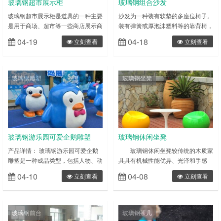
玻璃钢超市展示柜
玻璃钢组合沙发
玻璃钢超市展示柜是道具的一种主要
沙发为一种装有软垫的多座位椅子。
是用于商场、超市等一些商店展示商
装有弹簧或厚泡沫塑料等的靠背椅，
品、储藏商品，具有外观个性、功能
两边有扶手，是软装家具的一种。沙
04-19
04-18
立刻查看
立刻查看
强大，而且还要具备广告效应.从而
发的起源可追溯到公元前 2000 年左
达更好的营利目的。为品牌提供一个
右的古埃及，但真正意义的软包沙发
更好的平台，设计、制作出个人,公
则出现于十六世纪末至十七世纪初。
司店铺最好的展柜。展柜特色主要是
现今沙发已是许多家庭必需的家具。
玻璃钢雕塑
玻璃钢坐凳
用于商场，超市，专卖店，精品店等
现在的玻璃钢组合沙发仅仅局限于使
一些商店展示和储藏商品，外观讲究
用传统材料了，越来越多的企业与个
美观别致，功能强大，而且具备明显
人愿意使用玻璃钢沙发，因为玻璃钢
的广告效应以达到更好的赢利目的，
家具是采用性能优异的玻璃纤维及不
为品牌产……
饱……
玻璃钢游乐园可爱企鹅雕塑
玻璃钢休闲坐凳
产品详情： 玻璃钢游乐园可爱企鹅
玻璃钢休闲坐凳较传统的木质家
雕塑是一种成品类型，包括人物、动
具具有机械性能优异、光泽和手感
物、花草等多种表现形式。雕塑一般
好、耐火性好、刚度大、寿命长、耐
04-10
04-08
立刻查看
立刻查看
分为圆雕和浮雕两种类型，简单来
腐蚀、耐湿热、不怕烫、防霉菌、耐
说，圆雕产品就是三维立体类雕塑
水、防火等优点，特别是不含有人造
(比如仿真人雕塑)，而浮雕则为部分
板家具对人体有害的甲醛等挥发物
雕塑(如校园墙体雕塑) 玻璃钢雕塑的
质，产品质量符合国家标准，其防火
玻璃钢前台
玻璃钢茶几
特性：具有可塑性强(只要您想的出
性能满足国家消防装备质量检测中心