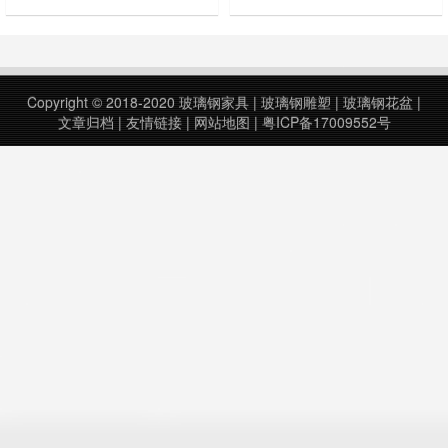
产品，推动家居设计的创新。 01 玻
异、光泽和手感好、耐火性好、刚度
璃纤维材料独特的性能特点，可以与
大、寿命长、耐腐蚀、耐湿热、不怕
现代家居设计紧密结合 1、塑形 纤
烫、防霉菌、耐水、防火等优点，特
维材料具有很高的塑性，即抗拉强
别是不含有人造板家具对人体有害的
度。纤维材料具有高的弹性系数和良
甲醛等挥发物质，产品质量符合国家
Copyright © 2018-2020
玻璃钢家具
|
玻璃钢雕塑
|
玻璃钢花盆
|
好的加工性，可塑造形体，如写实，
标准，其防火性能满足国家消防装备
文章归档
|
友情链接
|
网站地图
|
粤ICP备17009552号
几何，抽象等。利用玻璃钢制作具有
质量检测中心的测试标准要求。这也
真实……
是华润选择……