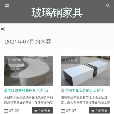
玻璃钢家具
2021年07月的内容
行业新闻
行业新闻
玻璃纤维材料和家具艺术设计
玻璃钢坐凳安装的几点建议
要素的结合
为研究和应用玻璃钢在现代家具中的
玻璃钢座凳安装要与现场地面做固
应用打下良好的基础，促使更多的新
定，若大型座凳可直接放在地面上即
材料应用于现代家具设计，为消费者
行。若规格较小若固定就要座凳与地
07-22
07-07
立刻查看
立刻查看
提供更加人性化、多样化、个性化的
面固定来安装。 玻璃钢坐凳性能优