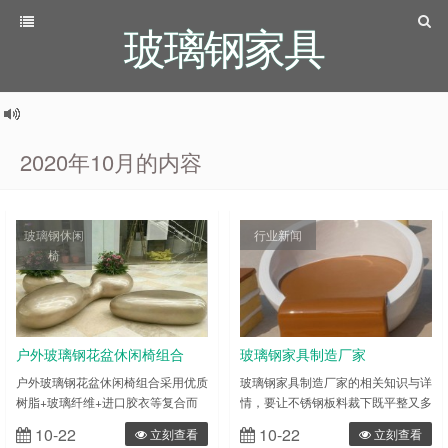
玻璃钢家具
2020年10月的内容
玻璃钢休闲
行业新闻
椅
户外玻璃钢花盆休闲椅组合
玻璃钢家具制造厂家
户外玻璃钢花盆休闲椅组合采用优质
玻璃钢家具制造厂家的相关知识与详
树脂+玻璃纤维+进口胶衣等复合而
情，要让不锈钢板料裁下既平整又多
成；为迎合市场需求，我司特提供欧
种外形的话，就要用等离子切割机
10-22
10-22
立刻查看
立刻查看
式、中式、室内、室外等多种类型的
了。等离子切割机能操纵高档离子去