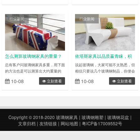
玻璃钢花盆，其中户外用玻璃钢花
切割用普通氧气切割法难以切割的金
盆，表面大多做真石漆或仿砂岩效
属。由于将电流和气体通入用水冷却
果，仿真度高，经济实用；而室内花
的特种喷嘴内，形成强烈的压缩电弧
行业新闻
行业新闻
盆表面多做亮光油漆，美观、醒目、
而构成温度极高(一万度以上)等离子
色彩艳丽。花盆颜色可任意组合，客
流，所以切割出来的不锈钢板料即整
户有更多种选择空间； 户外玻璃钢
齐又稳定形。留意，下料时手必然要
花盆休闲椅组合特点：玻璃钢花盆具
稳，不然就会把料割坏。质料切割完
用可塑性强……
毕后，就……
怎么测算玻璃钢家具的重量？
依塔斯家具以品质赢青睐，积
极抢占玻璃钢制品市场
总有客户问玻璃钢家具多重，用下面
说起玻璃钢，大家可能不太熟悉，但
的方法也是可以测算出大约重量的
相信只要说几个玻璃钢制品，你便会
下面告诉大家 1 立方米的玻璃钢有
恍然大悟，比如垃圾桶、室外坐凳、
10-08
10-08
立刻查看
立刻查看
多重 玻璃钢也叫玻璃纤维增强树
商场桌椅、前台桌面。其实，玻璃钢
脂，玻璃纤维增强树脂实际上多数是
是复合材料的一种，在与金属、木
由环氧树脂凝结固化而成,使用时应
材、石材、混凝土等传统材料的竞争
注意它的适用温度范围一般在
中，其凭借性能稳定、环保、可回收
70C~120C 之间.当这种树脂固化后,
等特点，从材料行业中脱颖而出。如
密度一般在 1.35~1.45 g/mm3.常用
今，玻璃钢从一种新型材料成为了通
Copyright © 2018-2020
玻璃钢家具
|
玻璃钢雕塑
|
玻璃钢花盆
|
的型号有 Somos 11120 / Somos
用材料，是现代材料界的新宠儿。目
文章归档
|
友情链接
|
网站地图
|
粤ICP备17009552号
……
前，我国专注于玻璃钢制品生产的优
质企业数不……