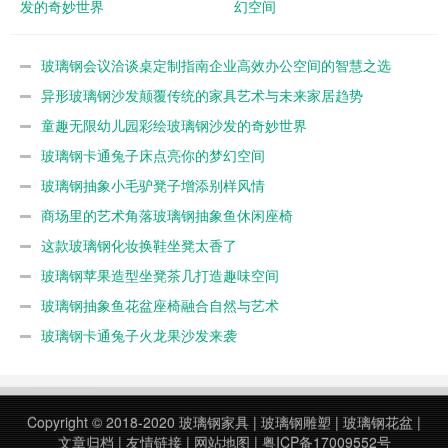
发的奇妙世界
幻空间
玻璃钢会议洽谈桌定制指南企业高效办公空间的智慧之选
异形玻璃钢沙发颠覆传统的家具艺术与未来家居趋势
童趣无限幼儿园彩绘玻璃钢沙发的奇妙世界
玻璃钢卡通兔子床点亮你的梦幻空间
玻璃钢抽象小毛驴凳子增添别样风情
商场里的艺术角落玻璃钢抽象鱼休闲座椅
这款玻璃钢化妆换鞋坐凳太香了
玻璃钢苹果造型坐凳茶几打造趣味空间
玻璃钢抽象鱼花盆座椅融合自然与艺术
玻璃钢卡通兔子火龙果沙发来袭
Copyright © 2018-2020
玻璃钢家具
|
玻璃钢雕塑
|
玻璃钢花盆
|
文章归档
|
友情链接
|
网站地图
|
粤ICP备17009552号