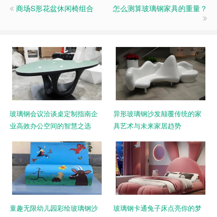
商场S形花盆休闲椅组合
怎么测算玻璃钢家具的重量？
玻璃钢会议洽谈桌定制指南企
异形玻璃钢沙发颠覆传统的家
业高效办公空间的智慧之选
具艺术与未来家居趋势
童趣无限幼儿园彩绘玻璃钢沙
玻璃钢卡通兔子床点亮你的梦