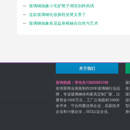
玻璃钢抽象小毛驴凳子增添别样风情
这款玻璃钢化妆换鞋坐凳太香了
玻璃钢抽象鱼花盆座椅融合自然与艺术
关于我们
咨询热线：李先生13902953199
玻
依塔斯商业美陈制作20年玻璃钢行业品
坐
牌，专业玻璃钢休闲家具定制厂家，注
玻
册资金1000万元，工厂占地面积10000
设
余平米，守合同重信用企业，高新技术
型
企业和小微企业，ISO认证企业。
身