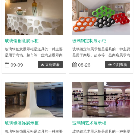
司店铺最好的展柜。展柜特色主要是
司店铺最好的展柜。展柜特色主要是
用于商场，超市，专卖店，精品店等
用于商场，超市，专卖店，精品店等
一些商店展示和储藏商品，外观讲究
一些商店展示和储藏商品，外观讲究
美观别致，功能强大，而且具备明显
美观别致，功能强大，而且具备明显
的广告效应以达到更好的赢利目的，
的广告效应以达到更好的赢利目的，
为品牌产……
为品牌产……
玻璃钢创意展示柜
玻璃钢定制展示柜
玻璃钢创意展示柜是道具的一种主要
玻璃钢定制展示柜是道具的一种主要
是用于商场、超市等一些商店展示商
是用于商场、超市等一些商店展示商
品、储藏商品，具有外观个性、功能
品、储藏商品，具有外观个性、功能
09-09
08-26
立刻查看
立刻查看
强大，而且还要具备广告效应.从而
强大，而且还要具备广告效应.从而
达更好的营利目的。为品牌提供一个
达更好的营利目的。为品牌提供一个
更好的平台，设计、制作出个人,公
更好的平台，设计、制作出个人,公
司店铺最好的展柜。展柜特色主要是
司店铺最好的展柜。展柜特色主要是
用于商场，超市，专卖店，精品店等
用于商场，超市，专卖店，精品店等
一些商店展示和储藏商品，外观讲究
一些商店展示和储藏商品，外观讲究
美观别致，功能强大，而且具备明显
美观别致，功能强大，而且具备明显
的广告效应以达到更好的赢利目的，
的广告效应以达到更好的赢利目的，
为品牌产……
为品牌产……
玻璃钢装饰展示柜
玻璃钢艺术展示柜
玻璃钢装饰展示柜是道具的一种主要
玻璃钢艺术展示柜是道具的一种主要