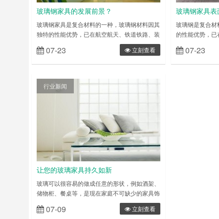
玻璃钢家具的发展前景？
玻璃钢家具表
玻璃钢家具是复合材料的一种，玻璃钢材料因其
玻璃钢是复合材
独特的性能优势，已在航空航天、铁道铁路、装
的性能优势，已
饰建筑、家居家具、广告展示、工艺礼品、建材
筑、家居家具、
07-23
07-23
立刻查看
卫浴、游艇泊船、体育用材、环卫工程等等相关
浴、游艇泊船、
十多个行业中广泛应用，并深受赞誉，成为材料
行业中广泛应用
行业中新时代商家的需求宠儿。玻璃钢制品也不
新时代的宠儿。
同于传统材料制品，在性能、用途、寿命属性上
品，在性能、用
行业新闻
大大优于传统制品。其易造型、可定制、色彩随
品。玻璃钢家具
意调配的特点，深受商家和……
调配的特点，深
让您的玻璃家具持久如新
玻璃可以很容易的做成任意的形状，例如酒架、
储物柜、餐桌等，是现在家庭不可缺少的家具饰
品。 玻璃家具可以透明度可以抵消小空间中幽
07-09
立刻查看
闭恐怖的感觉。 透明的玻璃可以使家具看起来