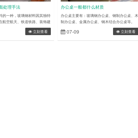
面处理手法
办公桌一般都什么材质
料的一种，玻璃钢材料因其独特
办公桌主要有：玻璃钢办公桌、钢制办公桌、
在航空航天、铁道铁路、装饰建
制办公桌、金属办公桌、钢木结合办公桌等。
广告展示、工艺礼品、建材卫
材质也不再局限于钢制一种，多样材质如强化
07-09
立刻查看
立刻查看
体育用材、环卫工程等等十多个
璃、皮革、木材、铝合金的加入让办公桌的变
，并深受赞誉，成为材料行业中
更大，也呈现出更加活泼的面貌。 良好的办公
玻璃钢制品也不同于传统材料制
桌除了应该考虑放置信息产品的空间外，也应
途、寿命属性上大大优于传统制
足够的，包括横向与垂直的线路收纳空间，以
以其易造型、可定制、色彩随意
免线路外露，还要注意的是，高压电源及信息
受商家和消费……
路需要隔离，免得因磁场干……