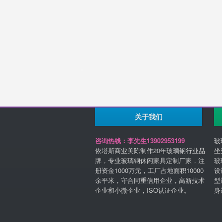
关于我们
咨询热线：李先生13902953199
玻
依塔斯商业美陈制作20年玻璃钢行业品
坐
牌，专业玻璃钢休闲家具定制厂家，注
玻
册资金1000万元，工厂占地面积10000
设
余平米，守合同重信用企业，高新技术
型
企业和小微企业，ISO认证企业。
身