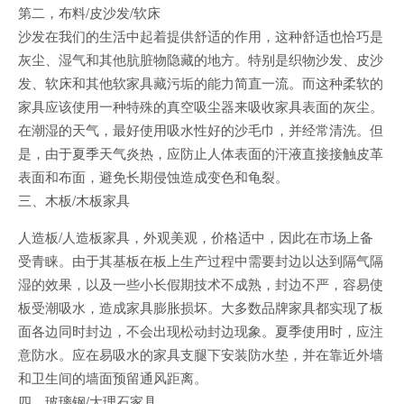
第二，布料/皮沙发/软床
沙发在我们的生活中起着提供舒适的作用，这种舒适也恰巧是
灰尘、湿气和其他肮脏物隐藏的地方。特别是织物沙发、皮沙
发、软床和其他软家具藏污垢的能力简直一流。而这种柔软的
家具应该使用一种特殊的真空吸尘器来吸收家具表面的灰尘。
在潮湿的天气，最好使用吸水性好的沙毛巾，并经常清洗。但
是，由于夏季天气炎热，应防止人体表面的汗液直接接触皮革
表面和布面，避免长期侵蚀造成变色和龟裂。
三、木板/木板家具
人造板/人造板家具，外观美观，价格适中，因此在市场上备
受青睐。由于其基板在板上生产过程中需要封边以达到隔气隔
湿的效果，以及一些小长假期技术不成熟，封边不严，容易使
板受潮吸水，造成家具膨胀损坏。大多数品牌家具都实现了板
面各边同时封边，不会出现松动封边现象。夏季使用时，应注
意防水。应在易吸水的家具支腿下安装防水垫，并在靠近外墙
和卫生间的墙面预留通风距离。
四、玻璃钢/大理石家具