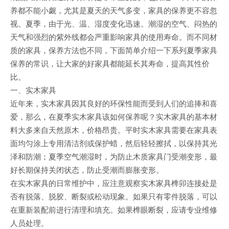
养都不能小觑，尤其是夏天的天气多变，家具的保养更不容忽
视。夏季，由于光、温、湿度变化迅速。潮湿的空气、闷热的
天气和强烈的紫外线都会严重影响家具的使用寿命。而不同材
质的家具，保养方法也不同，下面简单介绍一下系列夏季家具
保养的常识，让大家的好家具都能延长其寿命，提高其性价
比。
一、实木家具
近年来，实木家具因其良好的环保性能而受到人们的追捧和喜
爱，那么，在夏季实木家具该如何保养呢？实木家具的基本材
料大多来自天然原木，价格昂贵。平时实木家具需要在家具表
面均匀涂上专用清洁剂或保护蜡，然后轻轻擦拭，以保持其光
泽和防潮；夏季空气潮湿时，为防止木质家具门受潮变形，最
好长期保持关闭状态，防止受潮而膨胀变形。
在实木家具的日常维护中，应注意观察实木家具榫卯连接处是
否有脱落、脱胶、断裂或松动现象。如果只有零件脱落，可以
在重新装配前进行清理和填充。如果榫眼断裂，应请专业维修
人员处理。