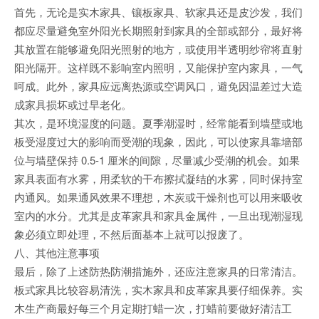
首先，无论是实木家具、镶板家具、软家具还是皮沙发，我们
都应尽量避免室外阳光长期照射到家具的全部或部分，最好将
其放置在能够避免阳光照射的地方，或使用半透明纱帘将直射
阳光隔开。这样既不影响室内照明，又能保护室内家具，一气
呵成。此外，家具应远离热源或空调风口，避免因温差过大造
成家具损坏或过早老化。
其次，是环境湿度的问题。夏季潮湿时，经常能看到墙壁或地
板受湿度过大的影响而受潮的现象，因此，可以使家具靠墙部
位与墙壁保持 0.5-1 厘米的间隙，尽量减少受潮的机会。如果
家具表面有水雾，用柔软的干布擦拭凝结的水雾，同时保持室
内通风。如果通风效果不理想，木炭或干燥剂也可以用来吸收
室内的水分。尤其是皮革家具和家具金属件，一旦出现潮湿现
象必须立即处理，不然后面基本上就可以报废了。
八、其他注意事项
最后，除了上述防热防潮措施外，还应注意家具的日常清洁。
板式家具比较容易清洗，实木家具和皮革家具要仔细保养。实
木生产商最好每三个月定期打蜡一次，打蜡前要做好清洁工