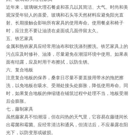
近年来，玻璃钢大理石餐桌和茶几以其简洁、大气、时尚和美
观深受年轻人的喜爱。玻璃和石头等天然材料应避免阳光直
射。长期接触会影响所有家具的使用寿命。使用餐桌和椅子
时，应注意不要让油渍在桌面或几面停留太久。
五、铁艺家具
金属和熟铁家具应经常用油布和软洗涤剂擦洗。铁艺家具上的
污点应及时修补、油漆，尽量避免在潮湿环境中使用。如果表
面有结露，应及时用干布擦拭，以防生锈。
六、复合地板
注意复合地板的保养，桑拿日尽量不要直接用带水的拖把擦
洗，以免地板在吸水、受潮处接头处膨胀，降低使用寿命。同
时，如果复合地板的伸缩缝在铺筑过程中处理不当，地板受潮
后会膨胀。
七，藤制家具
虽然藤家具不怕潮湿，但在闷热的天气里，它容易在藤缝间长
出霉菌和霉菌。应经常清洁和通风，但清洁后，不应暴露在阳
光下，以防变形或破损。