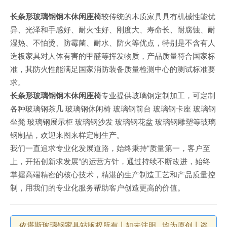
长条形玻璃钢钢木休闲座椅
较传统的木质家具具有机械性能优
异、光泽和手感好、耐火性好、刚度大、寿命长、耐腐蚀、耐
湿热、不怕烫、防霉菌、耐水、防火等优点，特别是不含有人
造板家具对人体有害的甲醛等挥发物质，产品质量符合国家标
准，其防火性能满足国家消防装备质量检测中心的测试标准要
求。
长条形玻璃钢钢木休闲座椅
专业提供玻璃钢定制加工，可定制
各种玻璃钢茶几 玻璃钢休闲椅 玻璃钢前台 玻璃钢卡座 玻璃钢
坐凳 玻璃钢展示柜 玻璃钢沙发 玻璃钢花盆 玻璃钢雕塑等玻璃
钢制品，欢迎来图来样定制生产。
我们一直追求专业化发展道路，始终秉持“质量第一，客户至
上，开拓创新求发展”的运营方针，通过持续不断改进，始终
掌握高端精密的核心技术，精湛的生产制造工艺和产品质量控
制，用我们的专业化服务帮助客户创造更高的价值。
依塔斯玻璃钢家具站版权所有丨如未注明 , 均为原创丨咨