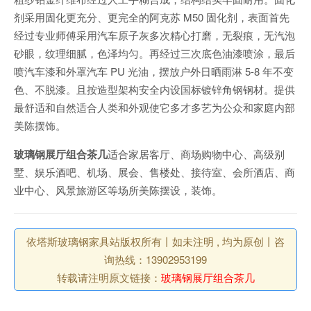
剂采用固化更充分、更完全的阿克苏 M50 固化剂，表面首先
经过专业师傅采用汽车原子灰多次精心打磨，无裂痕，无汽泡
砂眼，纹理细腻，色泽均匀。再经过三次底色油漆喷涂，最后
喷汽车漆和外罩汽车 PU 光油，摆放户外日晒雨淋 5-8 年不变
色、不脱漆。且按造型架构安全内设国标镀锌角钢钢材。提供
最舒适和自然适合人类和外观使它多才多艺为公众和家庭内部
美陈摆饰。
玻璃钢展厅组合茶几
适合家居客厅、商场购物中心、高级别
墅、娱乐酒吧、机场、展会、售楼处、接待室、会所酒店、商
业中心、风景旅游区等场所美陈摆设，装饰。
依塔斯玻璃钢家具站版权所有丨如未注明 , 均为原创丨咨
询热线：13902953199
转载请注明原文链接：
玻璃钢展厅组合茶几