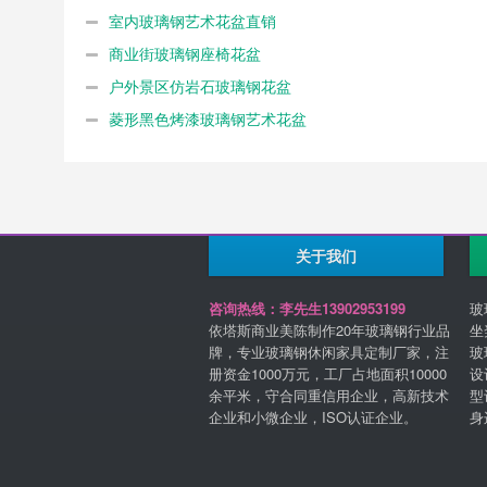
室内玻璃钢艺术花盆直销
商业街玻璃钢座椅花盆
户外景区仿岩石玻璃钢花盆
菱形黑色烤漆玻璃钢艺术花盆
关于我们
咨询热线：李先生13902953199
玻
依塔斯商业美陈制作20年玻璃钢行业品
坐
牌，专业玻璃钢休闲家具定制厂家，注
玻
册资金1000万元，工厂占地面积10000
设
余平米，守合同重信用企业，高新技术
型
企业和小微企业，ISO认证企业。
身