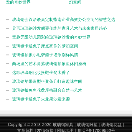
发的奇妙世界
幻空间
玻璃钢会议洽谈桌定制指南企业高效办公空间的智慧之选
异形玻璃钢沙发颠覆传统的家具艺术与未来家居趋势
童趣无限幼儿园彩绘玻璃钢沙发的奇妙世界
玻璃钢卡通兔子床点亮你的梦幻空间
玻璃钢抽象小毛驴凳子增添别样风情
商场里的艺术角落玻璃钢抽象鱼休闲座椅
这款玻璃钢化妆换鞋坐凳太香了
玻璃钢苹果造型坐凳茶几打造趣味空间
玻璃钢抽象鱼花盆座椅融合自然与艺术
玻璃钢卡通兔子火龙果沙发来袭
Copyright © 2018-2020
玻璃钢家具
|
玻璃钢雕塑
|
玻璃钢花盆
|
文章归档
|
友情链接
|
网站地图
|
粤ICP备17009552号