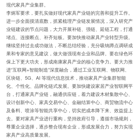
现代家具产业集群。
李炳军要求，要扎实做好现代家具产业链的完善和提升工作。
进一步全面摸清底数，抓紧梳理产业链发展情况，深入研究产
业链建设的节点问题，大力开展补链、强链、延链工程，打通
堵点、连接断点、补齐短板。要加快推动家具产业转型升级。
继续坚持过去成功做法，不断总结经验，充分吸纳蹲点调研成
果和专家的意见建议，做大做强现有企业和品牌。要在绿色环
保上下更大功夫，形成南康家具产业的核心竞争力。要大力推
进“互联网+智能制造”深度融合，通过工业互联网、物联网、
区块链、5G、AI 等现代信息技术，推动家具产业集群智能
化、个性化、品牌化链式发展。要加快建设家居产业智联网平
台，打通家具产业链，融通供应链，着力建设木材集散中心、
设计创新中心、家具交易中心、金融结算中心、商贸物流中心
及备料、喷涂等智能共享中心，切实把成本降下来、效益提上
去。要对家具产业进行重构，坚持政府引导，遵循市场规则，
尊重企业选择，逐步整合现有企业，形成发展合力，努力实现
家具产业高质量发展。