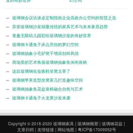
发的奇妙世界
幻空间
玻璃钢会议洽谈桌定制指南企业高效办公空间的智慧之选
异形玻璃钢沙发颠覆传统的家具艺术与未来家居趋势
童趣无限幼儿园彩绘玻璃钢沙发的奇妙世界
玻璃钢卡通兔子床点亮你的梦幻空间
玻璃钢抽象小毛驴凳子增添别样风情
商场里的艺术角落玻璃钢抽象鱼休闲座椅
这款玻璃钢化妆换鞋坐凳太香了
玻璃钢苹果造型坐凳茶几打造趣味空间
玻璃钢抽象鱼花盆座椅融合自然与艺术
玻璃钢卡通兔子火龙果沙发来袭
Copyright © 2018-2020
玻璃钢家具
|
玻璃钢雕塑
|
玻璃钢花盆
|
文章归档
|
友情链接
|
网站地图
|
粤ICP备17009552号