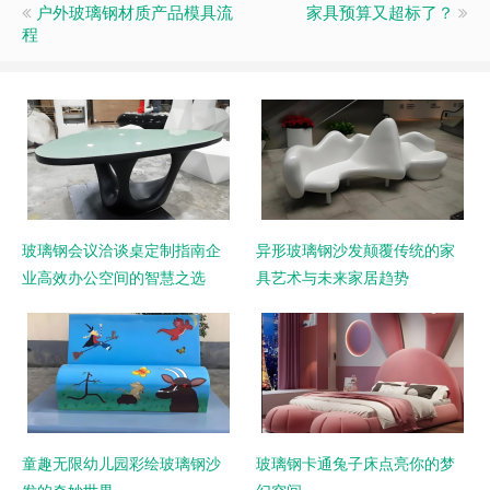
户外玻璃钢材质产品模具流
家具预算又超标了？
程
玻璃钢会议洽谈桌定制指南企
异形玻璃钢沙发颠覆传统的家
业高效办公空间的智慧之选
具艺术与未来家居趋势
童趣无限幼儿园彩绘玻璃钢沙
玻璃钢卡通兔子床点亮你的梦