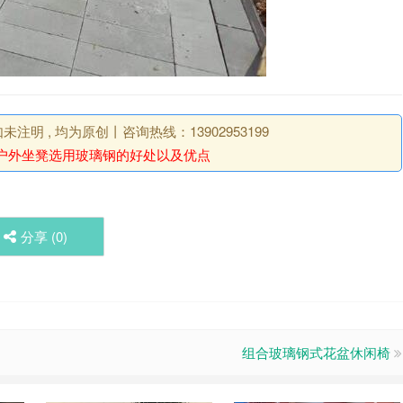
明 , 均为原创丨咨询热线：13902953199
户外坐凳选用玻璃钢的好处以及优点
分享 (
0
)
组合玻璃钢式花盆休闲椅