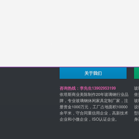
关于我们
咨询热线：李先生13902953199
玻
依塔斯商业美陈制作20年玻璃钢行业品
坐
牌，专业玻璃钢休闲家具定制厂家，注
玻
册资金1000万元，工厂占地面积10000
设
余平米，守合同重信用企业，高新技术
型
企业和小微企业，ISO认证企业。
身