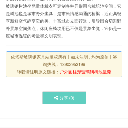
玻璃钢树池坐凳量体裁衣可定制各种异形围合栽培池空间，它
是树池也是城市野外坐具，是市民情感沟通的桥梁，近距离畅
享新鲜空气静享它的美。丰富城市立面行道，引导围合切割野
外景象空间焦点，休闲座椅功用已不仅是景象坐凳，它仍是一
座城市温暖的考量和文明表现。
依塔斯玻璃钢家具站版权所有丨如未注明 , 均为原创丨咨
询热线：13902953199
转载请注明原文链接：
户外圆柱形玻璃钢树池坐凳
分享 (
0
)