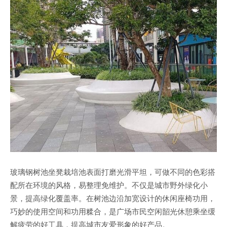
玻璃钢树池坐凳栽培池表面打磨光滑平坦，可做不同的色彩搭
配所在环境的风格，易整理免维护。不仅是城市野外绿化小
景，提高绿化覆盖率。在树池边沿加宽设计的休闲座椅功用，
巧妙的使用空间和功用糅合，是广场市民空闲韶光休憩乘坐缓
解疲劳的好工具，提高城市友爱形象的好产品。