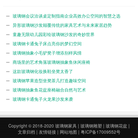
玻璃钢会议洽谈桌定制指南企业高效办公空间的智慧之选
异形玻璃钢沙发颠覆传统的家具艺术与未来家居趋势
童趣无限幼儿园彩绘玻璃钢沙发的奇妙世界
玻璃钢卡通兔子床点亮你的梦幻空间
玻璃钢抽象小毛驴凳子增添别样风情
商场里的艺术角落玻璃钢抽象鱼休闲座椅
这款玻璃钢化妆换鞋坐凳太香了
玻璃钢苹果造型坐凳茶几打造趣味空间
玻璃钢抽象鱼花盆座椅融合自然与艺术
玻璃钢卡通兔子火龙果沙发来袭
Copyright © 2018-2020
玻璃钢家具
|
玻璃钢雕塑
|
玻璃钢花盆
|
文章归档
|
友情链接
|
网站地图
|
粤ICP备17009552号