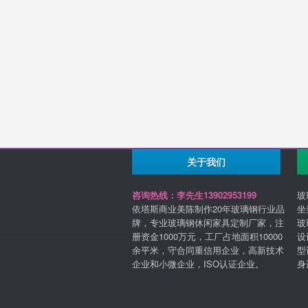
关于我们
咨询热线：李先生13902953199
玻
依塔斯商业美陈制作20年玻璃钢行业品
坐
牌，专业玻璃钢休闲家具定制厂家，注
玻
册资金1000万元，工厂占地面积10000
设
余平米，守合同重信用企业，高新技术
型
企业和小微企业，ISO认证企业。
身