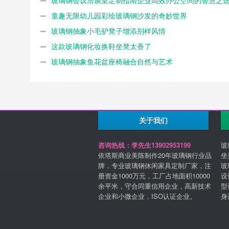
玻璃钢会议洽谈桌定制指南企业高效办公空间的智慧之
童趣无限幼儿园彩绘玻璃钢沙发的奇妙世界
玻璃钢抽象小毛驴凳子增添别样风情
这款玻璃钢化妆换鞋坐凳太香了
玻璃钢抽象鱼花盆座椅融合自然与艺术
关于我们
咨询热线：李先生13902953199
玻
依塔斯商业美陈制作20年玻璃钢行业品
坐
牌，专业玻璃钢休闲家具定制厂家，注
玻
册资金1000万元，工厂占地面积10000
设
余平米，守合同重信用企业，高新技术
型
企业和小微企业，ISO认证企业。
身