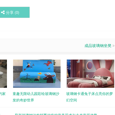
分享 (
0
)
成品玻璃钢坐凳
的家
童趣无限幼儿园彩绘玻璃钢沙
玻璃钢卡通兔子床点亮你的梦
发的奇妙世界
幻空间