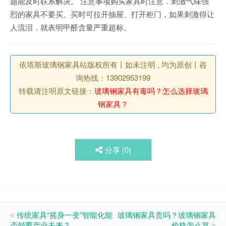
题能及时联系解决。 注意事项购买家具时注意．刺激气味强
烈的家具不要买。买时可拉开抽屉、打开柜门，如果刺激得让
人流泪．就表明甲醛含量严重超标。
依塔斯玻璃钢家具站版权所有丨如未注明 , 均为原创丨咨
询热线：13902953199
转载请注明原文链接：
玻璃钢家具有毒吗？怎么选择玻璃
钢家具？
分享 (
0
)
传统家具“摇身一变”智能化能
玻璃钢家具贵吗？玻璃钢家具
否颠覆产业未来？
价格怎么算