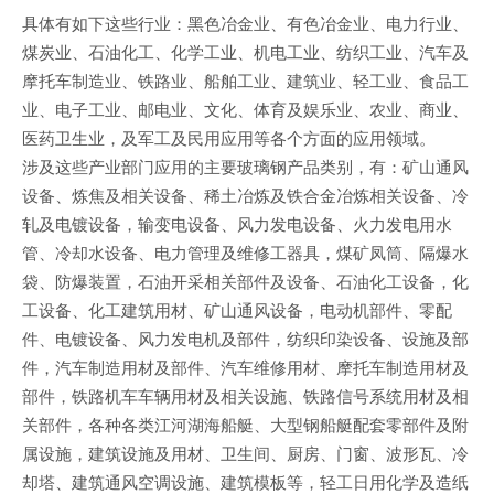
具体有如下这些行业：黑色冶金业、有色冶金业、电力行业、
煤炭业、石油化工、化学工业、机电工业、纺织工业、汽车及
摩托车制造业、铁路业、船舶工业、建筑业、轻工业、食品工
业、电子工业、邮电业、文化、体育及娱乐业、农业、商业、
医药卫生业，及军工及民用应用等各个方面的应用领域。
涉及这些产业部门应用的主要玻璃钢产品类别，有：矿山通风
设备、炼焦及相关设备、稀土冶炼及铁合金冶炼相关设备、冷
轧及电镀设备，输变电设备、风力发电设备、火力发电用水
管、冷却水设备、电力管理及维修工器具，煤矿凤筒、隔爆水
袋、防爆装置，石油开采相关部件及设备、石油化工设备，化
工设备、化工建筑用材、矿山通风设备，电动机部件、零配
件、电镀设备、风力发电机及部件，纺织印染设备、设施及部
件，汽车制造用材及部件、汽车维修用材、摩托车制造用材及
部件，铁路机车车辆用材及相关设施、铁路信号系统用材及相
关部件，各种各类江河湖海船艇、大型钢船艇配套零部件及附
属设施，建筑设施及用材、卫生间、厨房、门窗、波形瓦、冷
却塔、建筑通风空调设施、建筑模板等，轻工日用化学及造纸