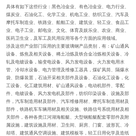
具体有如下这些行业：黑色冶金业、有色冶金业、电力行业、
煤炭业、石油化工、化学工业、机电工业、纺织工业、汽车及
摩托车制造业、铁路业、船舶工业、建筑业、轻工业、食品工
业、电子工业、邮电业、文化、体育及娱乐业、农业、商业、
医药卫生业，及军工及民用应用等各个方面的应用领域。
涉及这些产业部门应用的主要玻璃钢产品类别，有：矿山通风
设备、炼焦及相关设备、稀土冶炼及铁合金冶炼相关设备、冷
轧及电镀设备，输变电设备、风力发电设备、火力发电用水
管、冷却水设备、电力管理及维修工器具，煤矿凤筒、隔爆水
袋、防爆装置，石油开采相关部件及设备、石油化工设备，化
工设备、化工建筑用材、矿山通风设备，电动机部件、零配
件、电镀设备、风力发电机及部件，纺织印染设备、设施及部
件，汽车制造用材及部件、汽车维修用材、摩托车制造用材及
部件，铁路机车车辆用材及相关设施、铁路信号系统用材及相
关部件，各种各类江河湖海船艇、大型钢船艇配套零部件及附
属设施，建筑设施及用材、卫生间、厨房、门窗、波形瓦、冷
却塔、建筑通风空调设施、建筑模板等，轻工日用化学及造纸