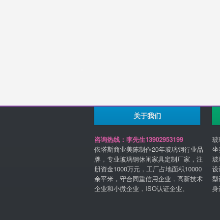
关于我们
咨询热线：李先生13902953199
玻
依塔斯商业美陈制作20年玻璃钢行业品
坐
牌，专业玻璃钢休闲家具定制厂家，注
玻
册资金1000万元，工厂占地面积10000
设
余平米，守合同重信用企业，高新技术
型
企业和小微企业，ISO认证企业。
身