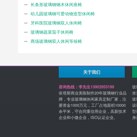
长条形玻璃钢钢木休闲座椅
幼儿园玻璃钢可爱动物造型休闲椅
牙科医院玻璃钢双人休闲椅
玻璃钢蔬菜茄子休闲椅
商场玻璃钢双人休闲等候椅
关于我们
咨询热线：李先生13902953199
玻
依塔斯商业美陈制作20年玻璃钢行业品
坐
牌，专业玻璃钢休闲家具定制厂家，注
玻
册资金1000万元，工厂占地面积10000
设
余平米，守合同重信用企业，高新技术
型
企业和小微企业，ISO认证企业。
身