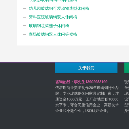
幼儿园玻璃钢可爱动物造型休闲椅
牙科医院玻璃钢双人休闲椅
玻璃钢蔬菜茄子休闲椅
商场玻璃钢双人休闲等候椅
关于我们
咨询热线：李先生13902953199
玻
依塔斯商业美陈制作20年玻璃钢行业品
坐
牌，专业玻璃钢休闲家具定制厂家，注
玻
册资金1000万元，工厂占地面积10000
设
余平米，守合同重信用企业，高新技术
型
企业和小微企业，ISO认证企业。
身