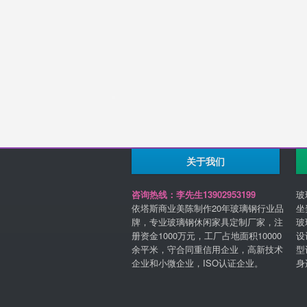
关于我们
咨询热线：李先生13902953199
玻
依塔斯商业美陈制作20年玻璃钢行业品
坐
牌，专业玻璃钢休闲家具定制厂家，注
玻
册资金1000万元，工厂占地面积10000
设
余平米，守合同重信用企业，高新技术
型
企业和小微企业，ISO认证企业。
身